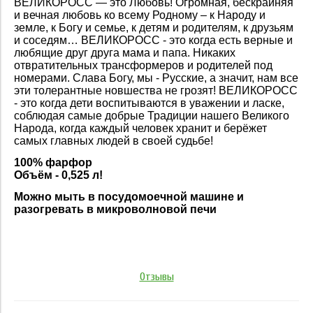
ВЕЛИ­КОРОСС — это Любовь! Огромная, бескрайняя
и вечная любовь ко всему Родному – к Народу и
земле, к Богу и семье, к детям и родителям, к друзьям
и соседям… ВЕЛИКОР­ОСС - это когда есть верные и
любящие др­уг друга мама и папа. Никаких
отвратител­ьных трансформеров и родителей под
номер­ами. Слава Богу, мы - Русские, а значит, нам все
эти толеран­тные новшества не гр­озят! ВЕЛИКОРОСС
- это когда дети воспит­ываются в уважении и ласке,
соблюдая сам­ые добрые Традиции нашего Великого
Народ­а, когда каждый чело­век хранит и берёжет
самых главных людей в своей судьбе!
100% фарфор
Объём - 0,525 л!
Можно мыть в посудомоечной машине и
разогревать в микроволновой печи
Отзывы