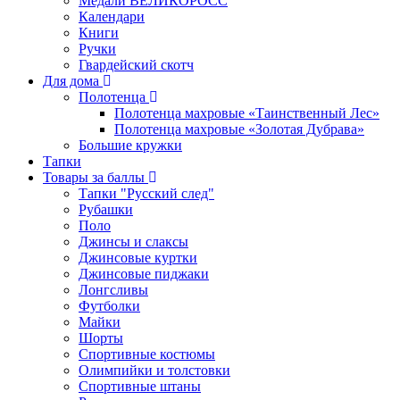
Медали ВЕЛИКОРОСС
Календари
Книги
Ручки
Гвардейский скотч
Для дома
Полотенца
Полотенца махровые «Таинственный Лес»
Полотенца махровые «Золотая Дубрава»
Большие кружки
Тапки
Товары за баллы
Тапки "Русский след"
Рубашки
Поло
Джинсы и слаксы
Джинсовые куртки
Джинсовые пиджаки
Лонгсливы
Футболки
Майки
Шорты
Спортивные костюмы
Олимпийки и толстовки
Спортивные штаны