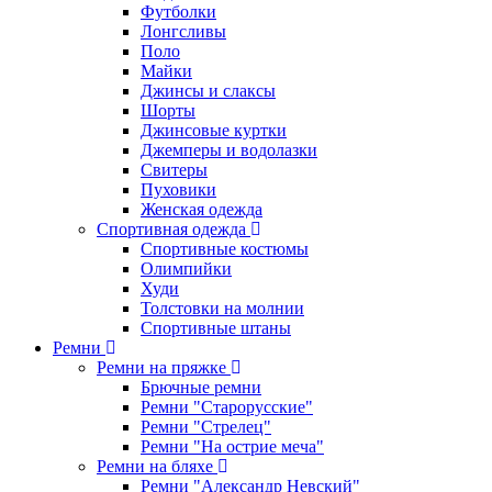
Футболки
Лонгсливы
Поло
Майки
Джинсы и слаксы
Шорты
Джинсовые куртки
Джемперы и водолазки
Свитеры
Пуховики
Женская одежда
Спортивная одежда
Спортивные костюмы
Олимпийки
Худи
Толстовки на молнии
Спортивные штаны
Ремни
Ремни на пряжке
Брючные ремни
Ремни "Старорусские"
Ремни "Стрелец"
Ремни "На острие меча"
Ремни на бляхе
Ремни "Александр Невский"