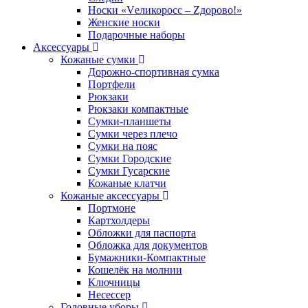
Носки «Vеликоросс – Zдорово!»
Женские носки
Подарочные наборы
Аксессуары
Кожаные сумки
Дорожно-спортивная сумка
Портфели
Рюкзаки
Рюкзаки компактные
Сумки-планшеты
Сумки через плечо
Сумки на пояс
Сумки Городские
Сумки Гусарские
Кожаные клатчи
Кожаные аксессуары
Портмоне
Картхолдеры
Обложки для паспорта
Обложка для документов
Бумажники-Компактные
Кошелёк на молнии
Ключницы
Несессер
Головные уборы