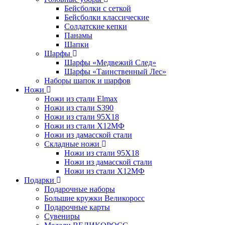
Бейсболки с сеткой
Бейсболки классические
Солдатские кепки
Панамы
Шапки
Шарфы
Шарфы «Медвежий След»
Шарфы «Таинственный Лес»
Наборы шапок и шарфов
Ножи
Ножи из стали Elmax
Ножи из стали S390
Ножи из стали 95X18
Ножи из стали Х12МФ
Ножи из дамасской стали
Складные ножи
Ножи из стали 95X18
Ножи из дамасской стали
Ножи из стали Х12МФ
Подарки
Подарочные наборы
Большие кружки Великоросс
Подарочные карты
Сувениры