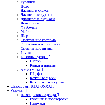
Рубашки
Поло
Джинсы и слаксы
Джинсовые куртки
Джинсовые пиджаки
Лонгсливы
Футболки
Майки
Шорты
Спортивные костюмы
Олимпийки и толстовки
Спортивные штаны
Ремни
Головные уборы
Шапки
Кепки и панамы
Аксессуары
Шарфы
Кожаные сумки
Кожаные аксессуары
Дезодорант БЛАГОУХАЙ
Одежда
Повседневная одежда
Рубашки и косоворотки
Пиджаки