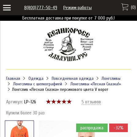
(
0
)
8(800)777-50-49
Режим работы
Бесплатная доставка при покупке от 7 000 руб.!
Главная
Одежда
Повседневная одежда
Лонгсливы
Лонгсливы с шелкографией
Лонгсливы «Лесная Сказка!»
Лонгслив «Лесная Сказка» персикового цвета V ворот
Артикул:
LP-126
5 отзывов
Купили более 30 раз
распродажа
-32%