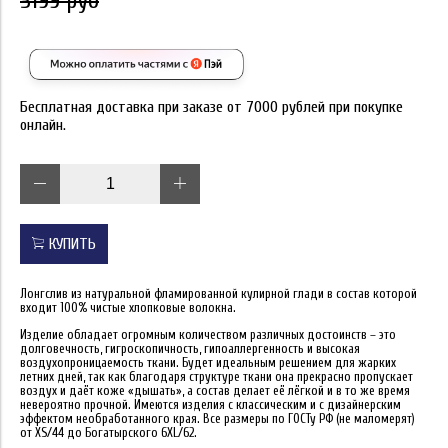
3199 руб
Бесплатная доставка при заказе от 7000 рублей при покупке
онлайн.
КУПИТЬ
Лонгслив из натуральной фламированной кулирной глади в состав которой
входит 100% чистые хлопковые волокна.
Изделие обладает огромным количеством различных достоинств – это
долговечность, гигроскопичность, гипоаллергенность и высокая
воздухопроницаемость ткани. Будет идеальным решением для жарких
летних дней, так как благодаря структуре ткани она прекрасно пропускает
воздух и даёт коже «дышать», а состав делает её лёгкой и в то же время
невероятно прочной. Имеются изделия с классическим и с дизайнерским
эффектом необработанного края. Все размеры по ГОСТу РФ (не маломерят)
от XS/44 до Богатырского 6XL/62.