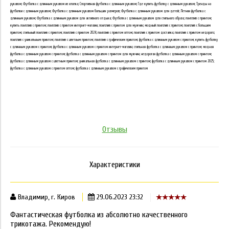
рукавом; Футболка с длинным рукавом из хлопка; Спортивная футболка с длинным рукавом; Где купить футболку с длинным рукавом; Тренды на
футболки с длинным рукавом; Футболка с длинным рукавом больших размеров; Футболка с длинным рукавом для детей; Летняя футболка с
длинным рукавом; Футболка с длинным рукавом для активного отдыха; Футболка с длинным рукавом для стильного образа; лонгслив с принтом;
купить лонгслив с принтом; лонгслив с принтом интернет-магазин; лонгслив с принтом для мужчин; модный лонгслив с принтом; лонгслив с большим
принтом; стильный лонгслив с принтом; лонгслив с принтом 2024; лонгслив с принтом оптом; лонгслив с принтом доставка; лонгслив с принтом недорого;
лонгслив с уникальным принтом; лонгслив с цветным принтом; лонгслив с графическим принтом; футболка с длинным рукавом с принтом; купить футболку
с длинным рукавом с принтом; футболка с длинным рукавом с принтом интернет-магазин; стильная футболка с длинным рукавом с принтом; модная
футболка с длинным рукавом с принтом; футболка с длинным рукавом с принтом для мужчин; недорогая футболка с длинным рукавом с принтом;
футболка с длинным рукавом с цветным принтом; уникальная футболка с длинным рукавом с принтом; футболка с длинным рукавом с принтом 2025;
футболка с длинным рукавом с принтом оптом; футболка с длинным рукавом с графическим принтом
Отзывы
Характеристики
Владимир, г. Киров
29.06.2023 23:32
Фантастическая футболка из абсолютно качественного
трикотажа. Рекомендую!