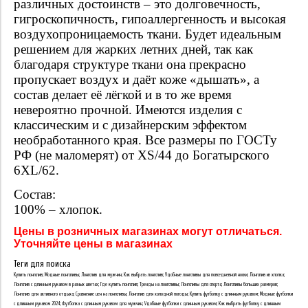
различных достоинств – это долговечность,
гигроскопичность, гипоаллергенность и высокая
воздухопроницаемость ткани. Будет идеальным
решением для жарких летних дней, так как
благодаря структуре ткани она прекрасно
пропускает воздух и даёт коже «дышать», а
состав делает её лёгкой и в то же время
невероятно прочной. Имеются изделия с
классическим и с дизайнерским эффектом
необработанного края. Все размеры по ГОСТу
РФ (не маломерят) от XS/44 до Богатырского
6XL/62.
Состав:
100% – хлопок.
Цены в розничных магазинах могут отличаться.
Уточняйте цены в магазинах
Теги для поиска
Купить лонгслив; Модные лонгсливы; Лонгслив для мужчин; Как выбрать лонгслив; Удобные лонгсливы для повседневной носки; Лонгслив из хлопка;
Лонгслив с длинным рукавом в разных цветах; Где купить лонгслив; Тренды на лонгсливы; Лонгсливы для спорта; Лонгсливы больших размеров;
Лонгслив для активного отдыха; Сравнение цен на лонгсливы; Лонгслив для холодной погоды; Купить футболку с длинным рукавом; Модные футболки
с длинным рукавом 2024; Футболка с длинным рукавом для мужчин; Удобные футболки с длинным рукавом; Как выбрать футболку с длинным