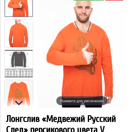
Нажмите для увеличения
Лонгслив «Медвежий Русский
След» персикового цвета V