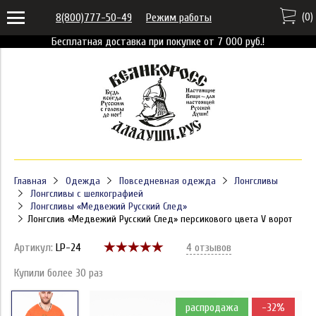
(
0
)
8(800)777-50-49
Режим работы
Бесплатная доставка при покупке от 7 000 руб.!
Главная
Одежда
Повседневная одежда
Лонгсливы
Лонгсливы с шелкографией
Лонгсливы «Медвежий Русский След»
Лонгслив «Медвежий Русский След» персикового цвета V ворот
Артикул:
LP-24
4 отзывов
Купили более 30 раз
распродажа
-32%