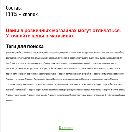
Состав:
100% – хлопок.
Цены в розничных магазинах могут отличаться.
Уточняйте цены в магазинах
Теги для поиска
футболка; майка; тишотка; топ; тишот; лонгслив; поло; кофточка; с принтом; безрукавка; трикотажка; реглан; фуфайка;
свитшот; хенли; толстовка; в стиле casual; базовая футболка; с коротким рукавом; с длинным рукавом; графическая
футболка; спортшот; обтягивающая; облегающая; двуслойка; с высокой горловиной; с круглым вырезом; ретро
футболка; с логотипом; футболка R-ворот; майка R-ворот; тишотка R-ворот; топ R-ворот; тишот R-ворот; лонгслив R-
ворот; поло R-ворот; кофточка R-ворот; трикотажка R-ворот; реглан R-ворот; фуфайка R-ворот; свитшот R-ворот; хенли
R-ворот; толстовка R-ворот; базовая футболка R-ворот; с коротким рукавом R-ворот; с длинным рукавом R-ворот;
графическая футболка R-ворот; спортшот R-ворот; обтягивающая R-ворот; облегающая R-ворот; двуслойка R-ворот; с
высокой горловиной R-ворот; с круглым вырезом R-ворот; ретро футболка R-ворот; с логотипом R-ворот; в стиле casual
R-ворот; однотонная R-ворот; спортивная R-ворот; трикотажная R-ворот; круглый ворот; хлопковая футболка; футболка
хлопок.
Отзывы