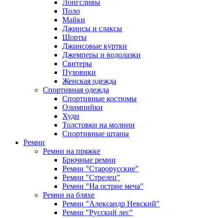
Лонгсливы
Поло
Майки
Джинсы и слаксы
Шорты
Джинсовые куртки
Джемперы и водолазки
Свитеры
Пуховики
Женская одежда
Спортивная одежда
Спортивные костюмы
Олимпийки
Худи
Толстовки на молнии
Спортивные штаны
Ремни
Ремни на пряжке
Брючные ремни
Ремни "Старорусские"
Ремни "Стрелец"
Ремни "На острие меча"
Ремни на бляхе
Ремни "Александр Невский"
Ремни "Русский лес"