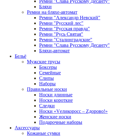
Ремни "Слава Русскому Десанту"
Бляхи
Ремни на бляхе-автомат
Ремни "Александр Невский"
Ремни "Русский лес"
Ремни "Русская правда"
Ремни "Русь Святая"
Ремни "Сталинградские"
Ремни "Слава Русскому Десанту"
Бляхи-автомат
Бельё
Мужские трусы
Боксеры
Семейные
Слипы
Наборы
Правильные носки
Носки длинные
Носки короткие
Следки
Носки «Vеликоросс – Zдорово!»
Женские носки
Подарочные наборы
Аксессуары
Кожаные сумки