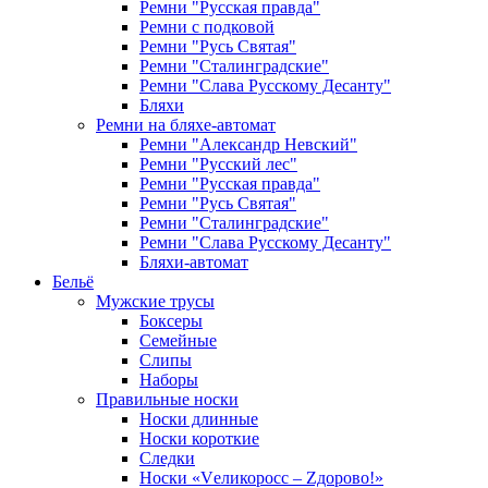
Ремни "Русская правда"
Ремни с подковой
Ремни "Русь Святая"
Ремни "Сталинградские"
Ремни "Слава Русскому Десанту"
Бляхи
Ремни на бляхе-автомат
Ремни "Александр Невский"
Ремни "Русский лес"
Ремни "Русская правда"
Ремни "Русь Святая"
Ремни "Сталинградские"
Ремни "Слава Русскому Десанту"
Бляхи-автомат
Бельё
Мужские трусы
Боксеры
Семейные
Слипы
Наборы
Правильные носки
Носки длинные
Носки короткие
Следки
Носки «Vеликоросс – Zдорово!»