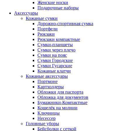
Женские носки
Подарочные наборы
Аксессуары
Кожаные сумки
Дорожно-спортивная сумка
Портфели
Рюкзаки
Рюкзаки компактные
Сумки-планшеты
Сумки через плечо
Сумки на пояс
Сумки Городские
Сумки Гусарские
Кожаные клатчи
Кожаные аксессуары
Портмоне
Картхолдеры
Обложки для паспорта
Обложка для документов
Бумажники-Компактные
Кошелёк на молнии
Ключницы
Несессер
Головные уборы
Бейсболки с сеткой