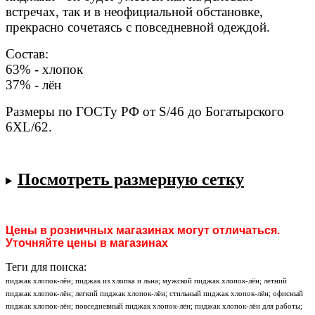
встречах, так и в неофициальной обстановке,
прекрасно сочетаясь с повседневной одеждой.
Состав:
63% - хлопок
37% - лён
Размеры по ГОСТу РФ от S/46 до Богатырского
6XL/62.
Посмотреть размерную сетку
Цены в розничных магазинах могут отличаться.
Уточняйте цены в магазинах
Теги для поиска:
пиджак хлопок-лён; пиджак из хлопка и льна; мужской пиджак хлопок-лён; летний
пиджак хлопок-лён; легкий пиджак хлопок-лён; стильный пиджак хлопок-лён; офисный
пиджак хлопок-лён; повседневный пиджак хлопок-лён; пиджак хлопок-лён для работы;