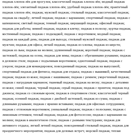
пиджак хлопок-лён для прогулок; классический пиджак хлопок-лён; модный пиджак
хлопок-лён; элегантный пиджак хлопок-лён; удобный пиджак хлопок-лён; практичный
пиджак хлопок-лён; пиджак; мужской пиджак; стильный пиджак; классический пиджак;
пиджак на свадьбу; летний пиджак; пиджак с карманами; спортивный пиджак; пиджак с
капюшоном; светлый пиджак; темный пиджак; шершащий пиджак; офисный пиджак;
пиджак для работы; зимний пиджак; пиджак в клетку; пиджак в полоску; куртка-пиджак;
костюмный пиджак; пиджак с подкладкой; пиджак с воротником; модный пиджак;
пиджак на каждый день; пиджак для выхода; стильный мужской пиджак; пиджак для
мужчин; пиджак для офиса; легкий пиджак; пиджак из хлопка; пиджак из шерсти;
пиджак из льна; пиджак на молнии; удлиненный пиджак; короткий пиджак; пиджак с
застежкой; пиджак на осень; пиджак для зимы; пиджак с обрезанными рукавами; пиджак
в деловом стиле; пиджак с подъемным воротником; однотонный пиджак; пиджак с
узором; пиджак для командировок; повседневный пиджак; пиджак на выпускной;
спортивный пиджак для фитнеса; пиджак для отдыха; пиджак с вышивкой; качественный
пиджак; пиджак из кожи; пиджак с нашивками; пиджак с ремнем; укороченный пиджак;
пиджак с нагрудным карманом; тканевый пиджак; пиджак на весну; пиджак с деталями
из кожи; синий пиджак; черный пиджак; серый пиджак; пиджак с принтом; пиджак под
джинсы; пиджак со сложным кроем; пиджак в спортивном стиле; классический черный
пиджак; осенний пиджак; пиджак с двойной застежкой; пиджак из сукна; пиджак с
длинными рукавами; пиджак с яркими вставками; пиджак для офисных сотрудников;
пиджак с отложным воротником; уникальный пиджак; пиджак с полосками; пиджак с
лимонным оттенком; теплый пиджак; пиджак для фотосессии; пиджак с карманами на
молнии; пиджак в аналогичном стиле; пиджак с разными текстурами; пиджак для
активного отдыха; легкий летний пиджак; повседневный стильный пиджак; пиджак для
праздничного мероприятия; пиджак для деловых встреч; морской пиджак; теплая