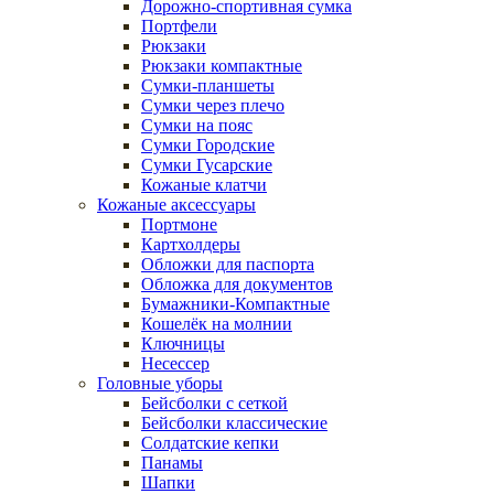
Дорожно-спортивная сумка
Портфели
Рюкзаки
Рюкзаки компактные
Сумки-планшеты
Сумки через плечо
Сумки на пояс
Сумки Городские
Сумки Гусарские
Кожаные клатчи
Кожаные аксессуары
Портмоне
Картхолдеры
Обложки для паспорта
Обложка для документов
Бумажники-Компактные
Кошелёк на молнии
Ключницы
Несессер
Головные уборы
Бейсболки с сеткой
Бейсболки классические
Солдатские кепки
Панамы
Шапки