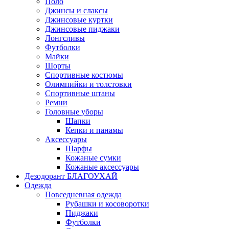
Поло
Джинсы и слаксы
Джинсовые куртки
Джинсовые пиджаки
Лонгсливы
Футболки
Майки
Шорты
Спортивные костюмы
Олимпийки и толстовки
Спортивные штаны
Ремни
Головные уборы
Шапки
Кепки и панамы
Аксессуары
Шарфы
Кожаные сумки
Кожаные аксессуары
Дезодорант БЛАГОУХАЙ
Одежда
Повседневная одежда
Рубашки и косоворотки
Пиджаки
Футболки