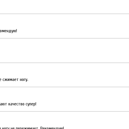
комендую!
не сжимает ногу.
ают качество супер!
ая ногу не пережимает. Рекомендую!