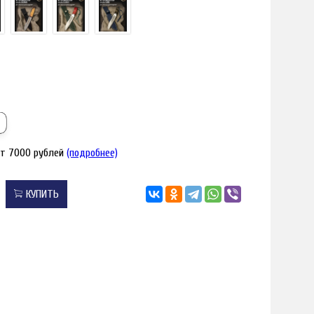
от 7000 рублей
(подробнее)
КУПИТЬ
я увеличения
Наведите для