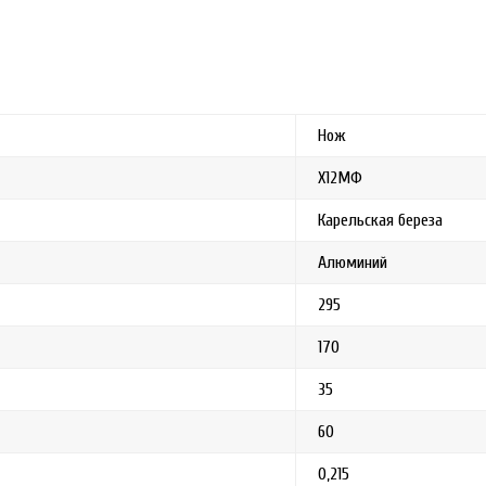
Нож
Х12МФ
Карельская береза
Алюминий
295
170
35
60
0,215