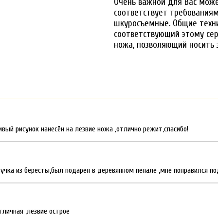
Очень важной для Вас мож
соответствует требованиям
шкуросъемные. Общие техни
соответствующий этому се
ножа, позволяющий носить 
вый рисунок нанесён на лезвие ножа ,отлично режит,спасибо!
ручка из бересты,был подарен в деревянном пенале ,мне понравился по
тличная ,лезвие острое