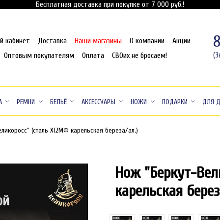
Бесплатная доставка при покупке от 7 000 руб.!
й кабинет
Доставка
Наши магазины
О компании
Акции
Оптовым покупателям
Оплата
СВОих не бросаем!
(З
А
РЕМНИ
БЕЛЬЁ
АКСЕССУАРЫ
НОЖИ
ПОДАРКИ
ДЛЯ 
еликоросс" (сталь Х12МФ карельская береза/ал.)
Нож "Беркут-Вел
карельская берез