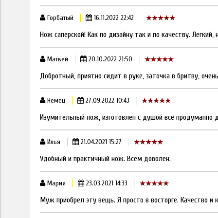
Горбатый
16.11.2022 22:42
Нож саперской! Как по дизайну так и по качеству. Легкий,
Матвей
20.10.2022 21:50
Добротный, приятно сидит в руке, заточка в бритву, оче
Немец
27.09.2022 10:43
Изумительный нож, изготовлен с душой все продуманно д
Илья
21.04.2021 15:27
Удобный и практичный нож. Всем доволен.
Мария
23.03.2021 14:33
Муж приобрел эту вещь. Я просто в восторге. Качество и 