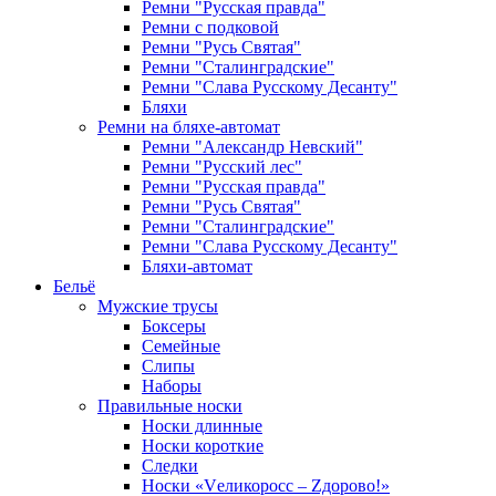
Ремни "Русская правда"
Ремни с подковой
Ремни "Русь Святая"
Ремни "Сталинградские"
Ремни "Слава Русскому Десанту"
Бляхи
Ремни на бляхе-автомат
Ремни "Александр Невский"
Ремни "Русский лес"
Ремни "Русская правда"
Ремни "Русь Святая"
Ремни "Сталинградские"
Ремни "Слава Русскому Десанту"
Бляхи-автомат
Бельё
Мужские трусы
Боксеры
Семейные
Слипы
Наборы
Правильные носки
Носки длинные
Носки короткие
Следки
Носки «Vеликоросс – Zдорово!»