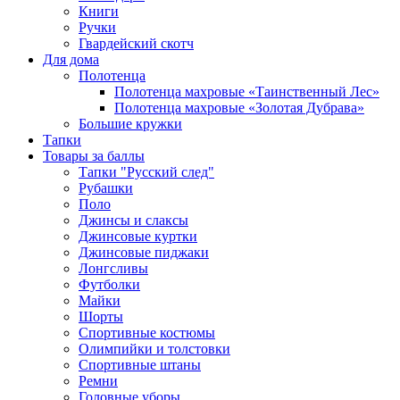
Книги
Ручки
Гвардейский скотч
Для дома
Полотенца
Полотенца махровые «Таинственный Лес»
Полотенца махровые «Золотая Дубрава»
Большие кружки
Тапки
Товары за баллы
Тапки "Русский след"
Рубашки
Поло
Джинсы и слаксы
Джинсовые куртки
Джинсовые пиджаки
Лонгсливы
Футболки
Майки
Шорты
Спортивные костюмы
Олимпийки и толстовки
Спортивные штаны
Ремни
Головные уборы