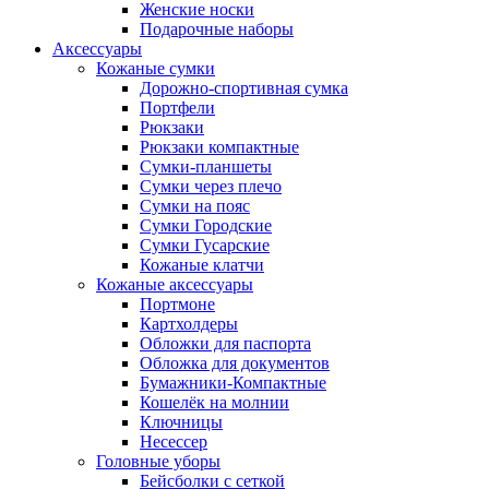
Женские носки
Подарочные наборы
Аксессуары
Кожаные сумки
Дорожно-спортивная сумка
Портфели
Рюкзаки
Рюкзаки компактные
Сумки-планшеты
Сумки через плечо
Сумки на пояс
Сумки Городские
Сумки Гусарские
Кожаные клатчи
Кожаные аксессуары
Портмоне
Картхолдеры
Обложки для паспорта
Обложка для документов
Бумажники-Компактные
Кошелёк на молнии
Ключницы
Несессер
Головные уборы
Бейсболки с сеткой