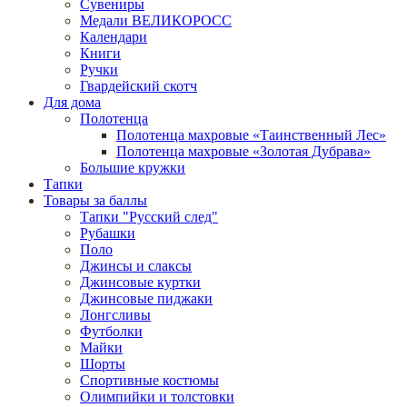
Сувениры
Медали ВЕЛИКОРОСС
Календари
Книги
Ручки
Гвардейский скотч
Для дома
Полотенца
Полотенца махровые «Таинственный Лес»
Полотенца махровые «Золотая Дубрава»
Большие кружки
Тапки
Товары за баллы
Тапки "Русский след"
Рубашки
Поло
Джинсы и слаксы
Джинсовые куртки
Джинсовые пиджаки
Лонгсливы
Футболки
Майки
Шорты
Спортивные костюмы
Олимпийки и толстовки