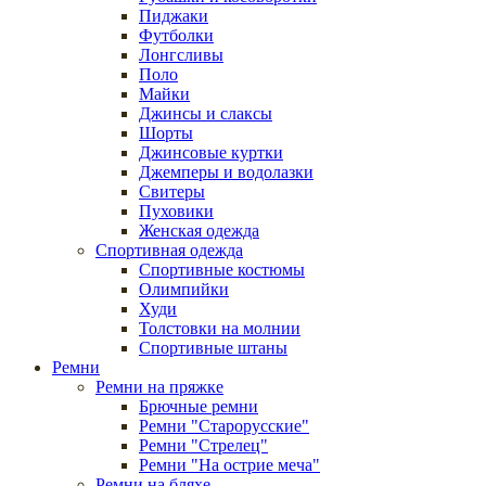
Пиджаки
Футболки
Лонгсливы
Поло
Майки
Джинсы и слаксы
Шорты
Джинсовые куртки
Джемперы и водолазки
Свитеры
Пуховики
Женская одежда
Спортивная одежда
Спортивные костюмы
Олимпийки
Худи
Толстовки на молнии
Спортивные штаны
Ремни
Ремни на пряжке
Брючные ремни
Ремни "Старорусские"
Ремни "Стрелец"
Ремни "На острие меча"
Ремни на бляхе