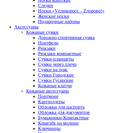
Носки короткие
Следки
Носки «Vеликоросс – Zдорово!»
Женские носки
Подарочные наборы
Аксессуары
Кожаные сумки
Дорожно-спортивная сумка
Портфели
Рюкзаки
Рюкзаки компактные
Сумки-планшеты
Сумки через плечо
Сумки на пояс
Сумки Городские
Сумки Гусарские
Кожаные клатчи
Кожаные аксессуары
Портмоне
Картхолдеры
Обложки для паспорта
Обложка для документов
Бумажники-Компактные
Кошелёк на молнии
Ключницы