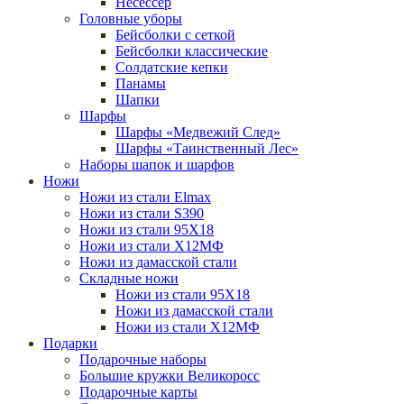
Несессер
Головные уборы
Бейсболки с сеткой
Бейсболки классические
Солдатские кепки
Панамы
Шапки
Шарфы
Шарфы «Медвежий След»
Шарфы «Таинственный Лес»
Наборы шапок и шарфов
Ножи
Ножи из стали Elmax
Ножи из стали S390
Ножи из стали 95X18
Ножи из стали Х12МФ
Ножи из дамасской стали
Складные ножи
Ножи из стали 95X18
Ножи из дамасской стали
Ножи из стали Х12МФ
Подарки
Подарочные наборы
Большие кружки Великоросс
Подарочные карты