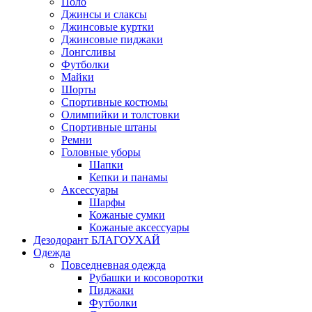
Поло
Джинсы и слаксы
Джинсовые куртки
Джинсовые пиджаки
Лонгсливы
Футболки
Майки
Шорты
Спортивные костюмы
Олимпийки и толстовки
Спортивные штаны
Ремни
Головные уборы
Шапки
Кепки и панамы
Аксессуары
Шарфы
Кожаные сумки
Кожаные аксессуары
Дезодорант БЛАГОУХАЙ
Одежда
Повседневная одежда
Рубашки и косоворотки
Пиджаки
Футболки