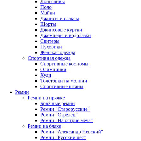
Лонгсливы
Поло
Майки
Джинсы и слаксы
Шорты
Джинсовые куртки
Джемперы и водолазки
Свитеры
Пуховики
Женская одежда
Спортивная одежда
Спортивные костюмы
Олимпийки
Худи
Толстовки на молнии
Спортивные штаны
Ремни
Ремни на пряжке
Брючные ремни
Ремни "Старорусские"
Ремни "Стрелец"
Ремни "На острие меча"
Ремни на бляхе
Ремни "Александр Невский"
Ремни "Русский лес"