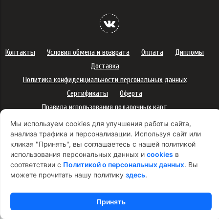
Контакты
Условия обмена и возврата
Оплата
Дипломы
Доставка
Политика конфиденциальности персональных данных
Сертификаты
Оферта
Правила использования подарочных карт
Правила ухода за одеждой
Политика платежей
Мы используем cookies для улучшения работы сайта,
анализа трафика и персонализации. Используя сайт или
Условия использования Cookie-файлов
кликая "Принять", вы соглашаетесь с нашей политикой
Согласие на рекламную рассылку
использования персональных данных и
cookies
в
соответствии с
Политикой о персональных данных
. Вы
можете прочитать нашу политику
здесь
.
Принять