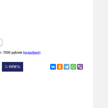
от 7000 рублей
(подробнее)
КУПИТЬ
я увеличения
Наведите для