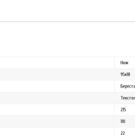
Нож
95x18
Берест
Тексто
215
110
22