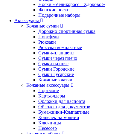
Носки «Vеликоросс – Zдорово!»
Женские носки
Подарочные наборы
Аксессуары
Кожаные сумки
Дорожно-спортивная сумка
Портфели
Рюкзаки
Рюкзаки компактные
Сумки-планшеты
Сумки через плечо
Сумки на пояс
Сумки Городские
Сумки Гусарские
Кожаные клатчи
Кожаные аксессуары
Портмоне
Картхолдеры
Обложки для паспорта
Обложка для документов
Бумажники-Компактные
Кошелёк на молнии
Ключницы
Несессер
Головные уборы