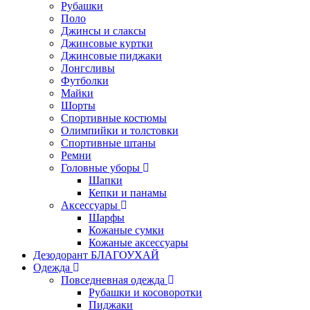
Рубашки
Поло
Джинсы и слаксы
Джинсовые куртки
Джинсовые пиджаки
Лонгсливы
Футболки
Майки
Шорты
Спортивные костюмы
Олимпийки и толстовки
Спортивные штаны
Ремни
Головные уборы
Шапки
Кепки и панамы
Аксессуары
Шарфы
Кожаные сумки
Кожаные аксессуары
Дезодорант БЛАГОУХАЙ
Одежда
Повседневная одежда
Рубашки и косоворотки
Пиджаки