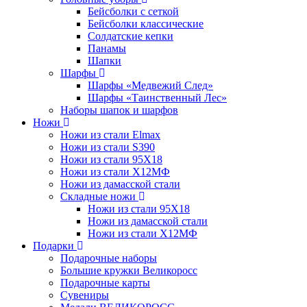
Бейсболки с сеткой
Бейсболки классические
Солдатские кепки
Панамы
Шапки
Шарфы
Шарфы «Медвежий След»
Шарфы «Таинственный Лес»
Наборы шапок и шарфов
Ножи
Ножи из стали Elmax
Ножи из стали S390
Ножи из стали 95X18
Ножи из стали Х12МФ
Ножи из дамасской стали
Складные ножи
Ножи из стали 95X18
Ножи из дамасской стали
Ножи из стали Х12МФ
Подарки
Подарочные наборы
Большие кружки Великоросс
Подарочные карты
Сувениры