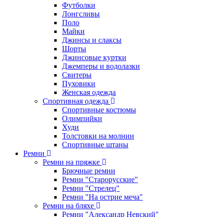
Футболки
Лонгсливы
Поло
Майки
Джинсы и слаксы
Шорты
Джинсовые куртки
Джемперы и водолазки
Свитеры
Пуховики
Женская одежда
Спортивная одежда
Спортивные костюмы
Олимпийки
Худи
Толстовки на молнии
Спортивные штаны
Ремни
Ремни на пряжке
Брючные ремни
Ремни "Старорусские"
Ремни "Стрелец"
Ремни "На острие меча"
Ремни на бляхе
Ремни "Александр Невский"