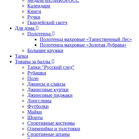
Медали ВЕЛИКОРОСС
Календари
Книги
Ручки
Гвардейский скотч
Для дома
Полотенца
Полотенца махровые «Таинственный Лес»
Полотенца махровые «Золотая Дубрава»
Большие кружки
Тапки
Товары за баллы
Тапки "Русский след"
Рубашки
Поло
Джинсы и слаксы
Джинсовые куртки
Джинсовые пиджаки
Лонгсливы
Футболки
Майки
Шорты
Спортивные костюмы
Олимпийки и толстовки
Спортивные штаны