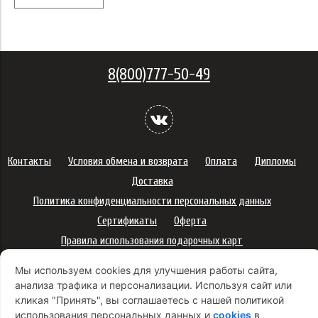
8(800)777-50-49
Контакты
Условия обмена и возврата
Оплата
Дипломы
Доставка
Политика конфиденциальности персональных данных
Сертификаты
Оферта
Правила использования подарочных карт
Правила ухода за одеждой
Политика платежей
Мы используем cookies для улучшения работы сайта,
Условия использования Cookie-файлов
анализа трафика и персонализации. Используя сайт или
кликая "Принять", вы соглашаетесь с нашей политикой
Согласие на рекламную рассылку
использования персональных данных и
cookies
в