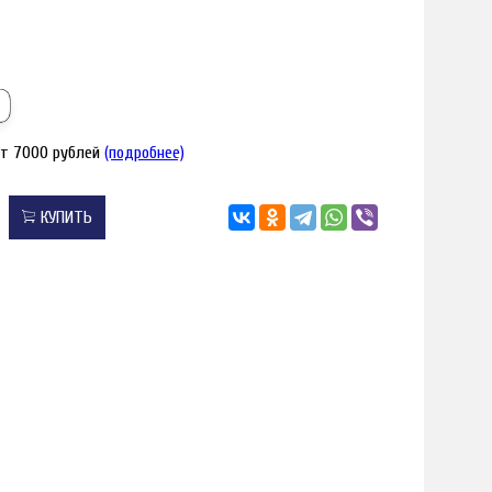
от 7000 рублей
(подробнее)
КУПИТЬ
я увеличения
Наведите для