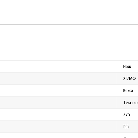
Нож
Х12МФ
Кожа
Тексто
275
155