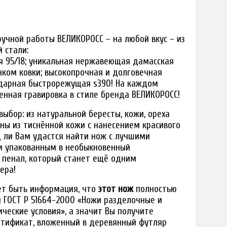
учной работы ВЕЛИКОРОСС – на любой вкус – из
 стали:
я 95/18; уникальная нержавеющая дамасская
нком ковки; высокопрочная и долговечная
ндарная быстрорежущая s390! На каждом
енная гравировка в стиле бренда ВЕЛИКОРОСС!
ыбор: из натуральной бересты, кожи, ореха
жны из тиснённой кожи с нанесением красивого
 ли Вам удастся найти нож с лучшими
 и упакованным в необыкновенный
 пенал, который станет ещё одним
ера!
ет быть информация, что
этот нож
полностью
 ГОСТ Р 51664-2000 «Ножи разделочные и
ческие условия», а значит Вы получите
ртификат, вложенный в деревянный футляр