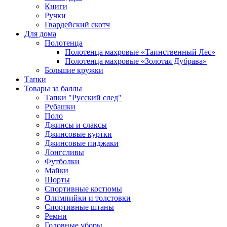
Книги
Ручки
Гвардейский скотч
Для дома
Полотенца
Полотенца махровые «Таинственный Лес»
Полотенца махровые «Золотая Дубрава»
Большие кружки
Тапки
Товары за баллы
Тапки "Русский след"
Рубашки
Поло
Джинсы и слаксы
Джинсовые куртки
Джинсовые пиджаки
Лонгсливы
Футболки
Майки
Шорты
Спортивные костюмы
Олимпийки и толстовки
Спортивные штаны
Ремни
Головные уборы