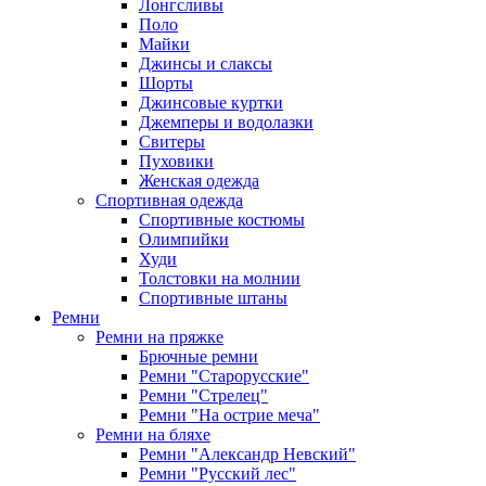
Лонгсливы
Поло
Майки
Джинсы и слаксы
Шорты
Джинсовые куртки
Джемперы и водолазки
Свитеры
Пуховики
Женская одежда
Спортивная одежда
Спортивные костюмы
Олимпийки
Худи
Толстовки на молнии
Спортивные штаны
Ремни
Ремни на пряжке
Брючные ремни
Ремни "Старорусские"
Ремни "Стрелец"
Ремни "На острие меча"
Ремни на бляхе
Ремни "Александр Невский"
Ремни "Русский лес"