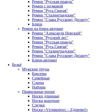
Ремни "Русская правда"
Ремни с подковой
Ремни "Русь Святая"
Ремни "Сталинградские"
Ремни "Слава Русскому Десанту"
Бляхи
Ремни на бляхе-автомат
Ремни "Александр Невский"
Ремни "Русский лес"
Ремни "Русская правда"
Ремни "Русь Святая"
Ремни "Сталинградские"
Ремни "Слава Русскому Десанту"
Бляхи-автомат
Бельё
Мужские трусы
Боксеры
Семейные
Слипы
Наборы
Правильные носки
Носки длинные
Носки короткие
Следки
Носки «Vеликоросс – Zдорово!»