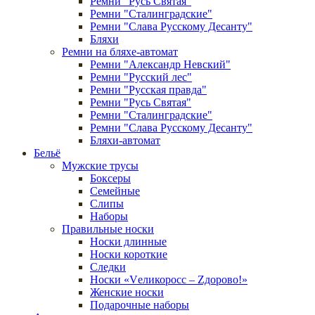
Ремни "Русь Святая"
Ремни "Сталинградские"
Ремни "Слава Русскому Десанту"
Бляхи
Ремни на бляхе-автомат
Ремни "Александр Невский"
Ремни "Русский лес"
Ремни "Русская правда"
Ремни "Русь Святая"
Ремни "Сталинградские"
Ремни "Слава Русскому Десанту"
Бляхи-автомат
Бельё
Мужские трусы
Боксеры
Семейные
Слипы
Наборы
Правильные носки
Носки длинные
Носки короткие
Следки
Носки «Vеликоросс – Zдорово!»
Женские носки
Подарочные наборы