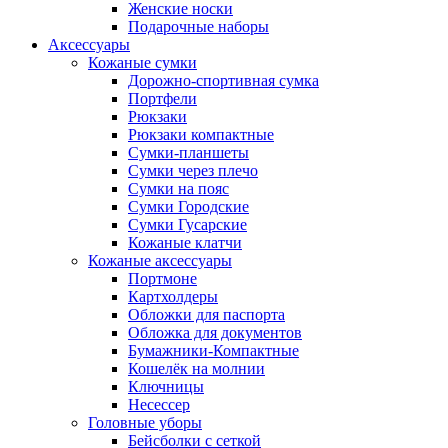
Женские носки
Подарочные наборы
Аксессуары
Кожаные сумки
Дорожно-спортивная сумка
Портфели
Рюкзаки
Рюкзаки компактные
Сумки-планшеты
Сумки через плечо
Сумки на пояс
Сумки Городские
Сумки Гусарские
Кожаные клатчи
Кожаные аксессуары
Портмоне
Картхолдеры
Обложки для паспорта
Обложка для документов
Бумажники-Компактные
Кошелёк на молнии
Ключницы
Несессер
Головные уборы
Бейсболки с сеткой