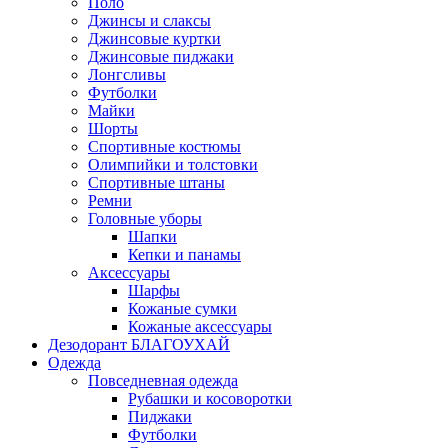
Поло
Джинсы и слаксы
Джинсовые куртки
Джинсовые пиджаки
Лонгсливы
Футболки
Майки
Шорты
Спортивные костюмы
Олимпийки и толстовки
Спортивные штаны
Ремни
Головные уборы
Шапки
Кепки и панамы
Аксессуары
Шарфы
Кожаные сумки
Кожаные аксессуары
Дезодорант БЛАГОУХАЙ
Одежда
Повседневная одежда
Рубашки и косоворотки
Пиджаки
Футболки