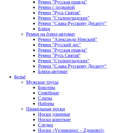
Ремни "Русская правда"
Ремни с подковой
Ремни "Русь Святая"
Ремни "Сталинградские"
Ремни "Слава Русскому Десанту"
Бляхи
Ремни на бляхе-автомат
Ремни "Александр Невский"
Ремни "Русский лес"
Ремни "Русская правда"
Ремни "Русь Святая"
Ремни "Сталинградские"
Ремни "Слава Русскому Десанту"
Бляхи-автомат
Бельё
Мужские трусы
Боксеры
Семейные
Слипы
Наборы
Правильные носки
Носки длинные
Носки короткие
Следки
Носки «Vеликоросс – Zдорово!»