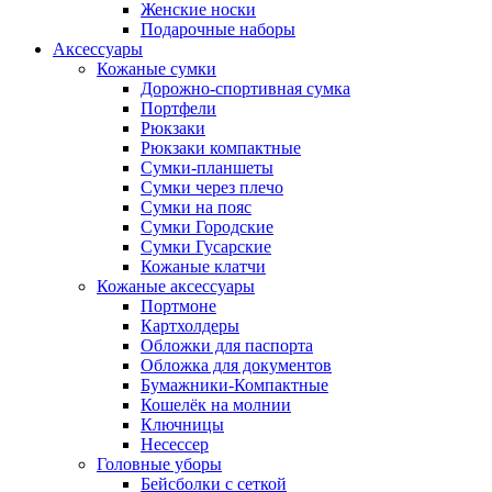
Женские носки
Подарочные наборы
Аксессуары
Кожаные сумки
Дорожно-спортивная сумка
Портфели
Рюкзаки
Рюкзаки компактные
Сумки-планшеты
Сумки через плечо
Сумки на пояс
Сумки Городские
Сумки Гусарские
Кожаные клатчи
Кожаные аксессуары
Портмоне
Картхолдеры
Обложки для паспорта
Обложка для документов
Бумажники-Компактные
Кошелёк на молнии
Ключницы
Несессер
Головные уборы
Бейсболки с сеткой