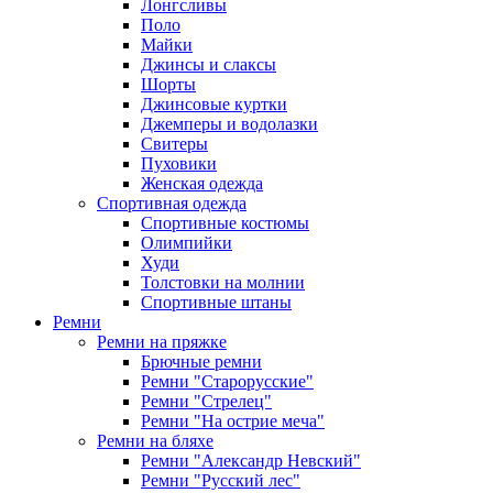
Лонгсливы
Поло
Майки
Джинсы и слаксы
Шорты
Джинсовые куртки
Джемперы и водолазки
Свитеры
Пуховики
Женская одежда
Спортивная одежда
Спортивные костюмы
Олимпийки
Худи
Толстовки на молнии
Спортивные штаны
Ремни
Ремни на пряжке
Брючные ремни
Ремни "Старорусские"
Ремни "Стрелец"
Ремни "На острие меча"
Ремни на бляхе
Ремни "Александр Невский"
Ремни "Русский лес"