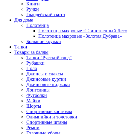
Книги
Ручки
Гвардейский скотч
Для дома
Полотенца
Полотенца махровые «Таинственный Лес»
Полотенца махровые «Золотая Дубрава»
Большие кружки
Тапки
Товары за баллы
Тапки "Русский след"
Рубашки
Поло
Джинсы и слаксы
Джинсовые куртки
Джинсовые пиджаки
Лонгсливы
Футболки
Майки
Шорты
Спортивные костюмы
Олимпийки и толстовки
Спортивные штаны
Ремни
Головные уборы