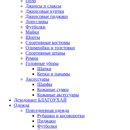
Поло
Джинсы и слаксы
Джинсовые куртки
Джинсовые пиджаки
Лонгсливы
Футболки
Майки
Шорты
Спортивные костюмы
Олимпийки и толстовки
Спортивные штаны
Ремни
Головные уборы
Шапки
Кепки и панамы
Аксессуары
Шарфы
Кожаные сумки
Кожаные аксессуары
Дезодорант БЛАГОУХАЙ
Одежда
Повседневная одежда
Рубашки и косоворотки
Пиджаки
Футболки