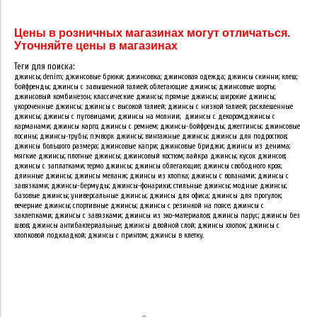
Цены в розничных магазинах могут отличаться.
Уточняйте цены в магазинах
Теги для поиска:
джинсы; denim; джинсовые брюки; джинсовка; джинсовая одежда; джинсы скинни; клеш;
бойфренды; джинсы с завышенной талией; облегающие джинсы; джинсовые шорты;
джинсовый комбинезон; классические джинсы; прямые джинсы; широкие джинсы;
укороченные джинсы; джинсы с высокой талией; джинсы с низкой талией; расклешенные
джинсы; джинсы с пуговицами; джинсы на молнии; джинсы с декором;джинсы с
карманами; джинсы карго; джинсы с ремнем; джинсы-бойфренды; джеггинсы; джинсовые
лосины; джинсы-трубы; пэчворк джинсы; винтажные джинсы; джинсы для подростков;
джинсы большого размера; джинсовые капри; джинсовые бриджи; джинсы из денима;
мягкие джинсы; плотные джинсы; джинсовый костюм; лайкра джинсы; кусок джинсов;
джинсы с заплатками; термо джинсы; джинсы облегающие; джинсы свободного кроя;
длинные джинсы; джинсы меланж; джинсы из хлопка; джинсы с воланами; джинсы с
завязками; джинсы-бермуды; джинсы-фонарики; стильные джинсы; модные джинсы;
базовые джинсы; универсальные джинсы; джинсы для офиса; джинсы для прогулок;
вечерние джинсы; спортивные джинсы; джинсы с резинкой на поясе; джинсы с
заклепками; джинсы с завязками; джинсы из эко-материалов; джинсы парус; джинсы без
швов; джинсы антибактериальные; джинсы двойной слой; джинсы хлопок; джинсы с
хлопковой подкладкой; джинсы с принтом; джинсы в клетку.