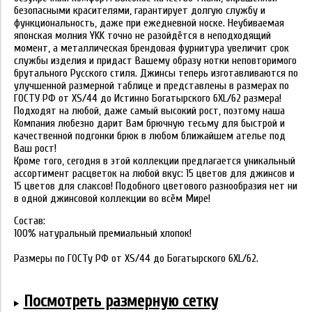
безопасными красителями, гарантирует долгую службу и
функциональность, даже при ежедневной носке. Неубиваемая
японская молния YKK точно не разойдётся в неподходящий
момент, а металлическая брендовая фурнитура увеличит срок
службы изделия и придаст Вашему образу нотки неповторимого
брутального Русского стиля. Джинсы теперь изготавливаются по
улучшенной размерной таблице и представлены в размерах по
ГОСТУ РФ от XS/44 до Истинно Богатырского 6XL/62 размера!
Подходят на любой, даже самый высокий рост, поэтому наша
Компания любезно дарит Вам брючную тесьму для быстрой и
качественной подгонки брюк в любом ближайшем ателье под
Ваш рост!
Кроме того, сегодня в этой коллекции предлагается уникальный
ассортимент расцветок на любой вкус: 15 цветов для джинсов и
15 цветов для слаксов! Подобного цветового разнообразия нет ни
в одной джинсовой коллекции во всём Мире!
Состав:
100% натуральный премиальный хлопок!
Размеры по ГОСТу РФ от XS/44 до Богатырского 6XL/62.
Посмотреть размерную сетку