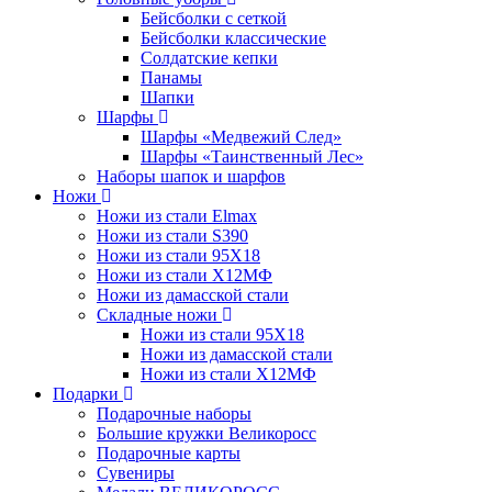
Бейсболки с сеткой
Бейсболки классические
Солдатские кепки
Панамы
Шапки
Шарфы
Шарфы «Медвежий След»
Шарфы «Таинственный Лес»
Наборы шапок и шарфов
Ножи
Ножи из стали Elmax
Ножи из стали S390
Ножи из стали 95X18
Ножи из стали Х12МФ
Ножи из дамасской стали
Складные ножи
Ножи из стали 95X18
Ножи из дамасской стали
Ножи из стали Х12МФ
Подарки
Подарочные наборы
Большие кружки Великоросс
Подарочные карты
Сувениры