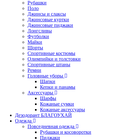
Рубашки
Поло
Джинсы и слаксы
Джинсовые куртки
Джинсовые пиджаки
Лонгсливы
Футболки
Майки
Шорты
Спортивные костюмы
Олимпийки и толстовки
Спортивные штаны
Ремни
Головные уборы
Шапки
Кепки и панамы
Аксессуары
Шарфы
Кожаные сумки
Кожаные аксессуары
Дезодорант БЛАГОУХАЙ
Одежда
Повседневная одежда
Рубашки и косоворотки
Пиджаки