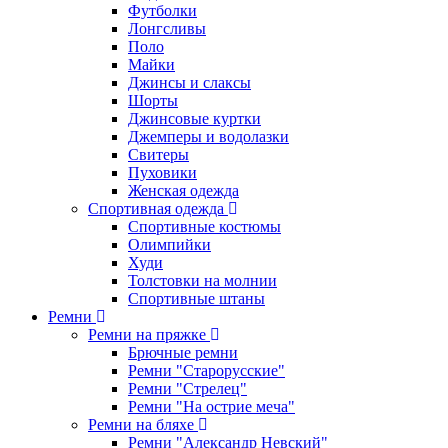
Футболки
Лонгсливы
Поло
Майки
Джинсы и слаксы
Шорты
Джинсовые куртки
Джемперы и водолазки
Свитеры
Пуховики
Женская одежда
Спортивная одежда
Спортивные костюмы
Олимпийки
Худи
Толстовки на молнии
Спортивные штаны
Ремни
Ремни на пряжке
Брючные ремни
Ремни "Старорусские"
Ремни "Стрелец"
Ремни "На острие меча"
Ремни на бляхе
Ремни "Александр Невский"