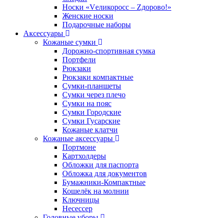
Носки «Vеликоросс – Zдорово!»
Женские носки
Подарочные наборы
Аксессуары
Кожаные сумки
Дорожно-спортивная сумка
Портфели
Рюкзаки
Рюкзаки компактные
Сумки-планшеты
Сумки через плечо
Сумки на пояс
Сумки Городские
Сумки Гусарские
Кожаные клатчи
Кожаные аксессуары
Портмоне
Картхолдеры
Обложки для паспорта
Обложка для документов
Бумажники-Компактные
Кошелёк на молнии
Ключницы
Несессер
Головные уборы