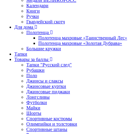
Медали ВЕЛИКОРОСС
Календари
Книги
Ручки
Гвардейский скотч
Для дома
Полотенца
Полотенца махровые «Таинственный Лес»
Полотенца махровые «Золотая Дубрава»
Большие кружки
Тапки
Товары за баллы
Тапки "Русский след"
Рубашки
Поло
Джинсы и слаксы
Джинсовые куртки
Джинсовые пиджаки
Лонгсливы
Футболки
Майки
Шорты
Спортивные костюмы
Олимпийки и толстовки
Спортивные штаны