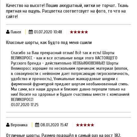
Качество на высоте! Пошив аккуратный, нитки не торчат. Ткань
притная на ощупь. Расцветка соответсвует на фото, то что на
сайте!
Павел
01.07.2020 10:48
Классные шорты, как будто под меня сшили
Спасибо за Ваш прекрасный отзыв! Всё так и есть! Шорты
ВЕЛИКОРОСС - как и все остальные вещи этого НАСТОЯЩЕГО
Русского бренда - действительно НЕОБЫКНОВЕННЫЕ! Шорты
Великоросс хорошие по нескольким причинам: материал (хлопок,
в совокупности с нейлоном дает потрясающую гигроскопичность,
удобство и прочность), Уникальные жаккардовые шнурки с
фирменной фурнитурой придают шортам необыкновенный стиль.
Мы сами, все наши друзья и близкие давно перешли только на
них! Носите на здоровье и будьте счастливы вместе с компанией
ВЕЛИКОРОСС!
01.07.2020 17:25
Вероника
08.01.2020 15:47
Отличные шорты. Размер подошёл в самый раз на рост 182.