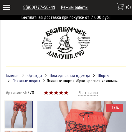
(
0
)
8(800)777-50-49
Режим работы
Бесплатная доставка при покупке от 7 000 руб.!
Главная
Одежда
Повседневная одежда
Шорты
Пляжные шорты
Пляжные шорты «Ярко-красная хохлома»
Артикул:
sh370
21 отзывов
-17%