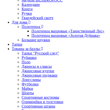
Медали ВЕЛИКОРОСС
Календари
Книги
Ручки
Гвардейский скотч
Для дома
Полотенца
Полотенца махровые «Таинственный Лес»
Полотенца махровые «Золотая Дубрава»
Большие кружки
Тапки
Товары за баллы
Тапки "Русский след"
Рубашки
Поло
Джинсы и слаксы
Джинсовые куртки
Джинсовые пиджаки
Лонгсливы
Футболки
Майки
Шорты
Спортивные костюмы
Олимпийки и толстовки
Спортивные штаны