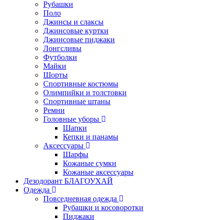
Рубашки
Поло
Джинсы и слаксы
Джинсовые куртки
Джинсовые пиджаки
Лонгсливы
Футболки
Майки
Шорты
Спортивные костюмы
Олимпийки и толстовки
Спортивные штаны
Ремни
Головные уборы
Шапки
Кепки и панамы
Аксессуары
Шарфы
Кожаные сумки
Кожаные аксессуары
Дезодорант БЛАГОУХАЙ
Одежда
Повседневная одежда
Рубашки и косоворотки
Пиджаки