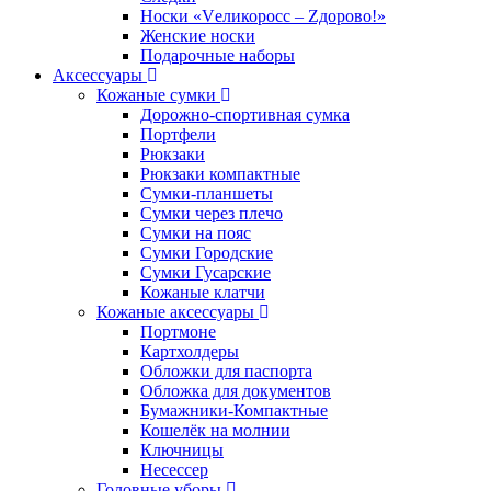
Носки «Vеликоросс – Zдорово!»
Женские носки
Подарочные наборы
Аксессуары
Кожаные сумки
Дорожно-спортивная сумка
Портфели
Рюкзаки
Рюкзаки компактные
Сумки-планшеты
Сумки через плечо
Сумки на пояс
Сумки Городские
Сумки Гусарские
Кожаные клатчи
Кожаные аксессуары
Портмоне
Картхолдеры
Обложки для паспорта
Обложка для документов
Бумажники-Компактные
Кошелёк на молнии
Ключницы
Несессер
Головные уборы