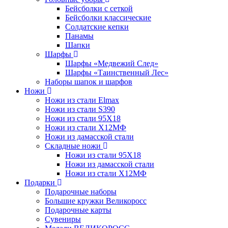
Бейсболки с сеткой
Бейсболки классические
Солдатские кепки
Панамы
Шапки
Шарфы
Шарфы «Медвежий След»
Шарфы «Таинственный Лес»
Наборы шапок и шарфов
Ножи
Ножи из стали Elmax
Ножи из стали S390
Ножи из стали 95X18
Ножи из стали Х12МФ
Ножи из дамасской стали
Складные ножи
Ножи из стали 95X18
Ножи из дамасской стали
Ножи из стали Х12МФ
Подарки
Подарочные наборы
Большие кружки Великоросс
Подарочные карты
Сувениры