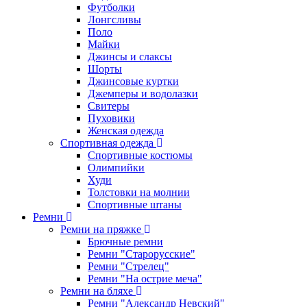
Футболки
Лонгсливы
Поло
Майки
Джинсы и слаксы
Шорты
Джинсовые куртки
Джемперы и водолазки
Свитеры
Пуховики
Женская одежда
Спортивная одежда
Спортивные костюмы
Олимпийки
Худи
Толстовки на молнии
Спортивные штаны
Ремни
Ремни на пряжке
Брючные ремни
Ремни "Старорусские"
Ремни "Стрелец"
Ремни "На острие меча"
Ремни на бляхе
Ремни "Александр Невский"