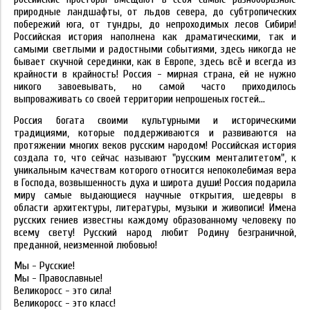
природные ландшафты, от льдов севера, до субтропических
побережий юга, от тундры, до непроходимых лесов Сибири!
Российская история наполнена как драматическими, так и
самыми светлыми и радостными событиями, здесь никогда не
бывает скучной серединки, как в Европе, здесь всё и всегда из
крайности в крайность! Россия - мирная страна, ей не нужно
никого завоевывать, но самой часто приходилось
выпроваживать со своей территории непрошеных гостей…
Россия богата своими культурными и историческими
традициями, которые поддерживаются и развиваются на
протяжении многих веков русским народом! Российская история
создала то, что сейчас называют "русским менталитетом", к
уникальным качествам которого относится непоколебимая вера
в Господа, возвышенность духа и широта души! Россия подарила
миру самые выдающиеся научные открытия, шедевры в
области архитектуры, литературы, музыки и живописи! Имена
русских гениев известны каждому образованному человеку по
всему свету! Русский народ любит Родину безграничной,
преданной, неизменной любовью!
Мы - Русские!
Мы - Православные!
Великоросс - это сила!
Великоросс - это класс!