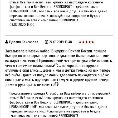
отзыв! Всё так и есть! Наши кружки из настоящего костяного
фарфора, как и Все Вещи от ВЕЛИКОРОСС - действительно
НЕОБЫКНОВЕННЫЕ- мы сами, все наши друзья и близкие давно
перешли только на них! Используйте на здоровье и будьте
счастливы вместе с компанией ВЕЛИКОРОСС!
03.07.2020 13:00
Гузелия Кайсарова
27.01.2019 15:48
Заказывала в Казань набор 15 кружек. Почтой России. пришло
быстро но некоторые картонные упаковки были помяты а мне
их дарить хотелось! Пришлось ещё четыре штуки себе оставить,
чего я совсем не планировала😒... но хорошо что кружки
отличные оказались.... дома и мы и детки только из них теперь
всё пьём- даже из посудомойки доставать приходится ещё не
помытые и мыть вручную ....потому что другие кружки теперь
даже в руки брать не хочется🤭
Представитель бренда Спасибо за Ваш выбор и этот прекрасный
отзыв! Всё так и есть! Наши кружки из настоящего костяного
фарфора, как и Все Вещи от ВЕЛИКОРОСС - действительно
НЕОБЫКНОВЕННЫЕ- мы сами, все наши друзья и близкие давно
перешли только на них! Используйте на здоровье и будьте
счастливы вместе с компанией ВЕЛИКОРОСС!