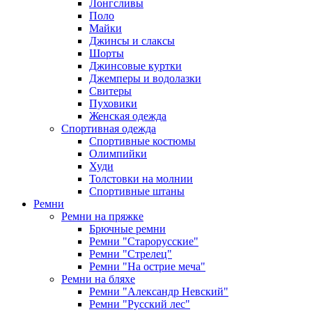
Лонгсливы
Поло
Майки
Джинсы и слаксы
Шорты
Джинсовые куртки
Джемперы и водолазки
Свитеры
Пуховики
Женская одежда
Спортивная одежда
Спортивные костюмы
Олимпийки
Худи
Толстовки на молнии
Спортивные штаны
Ремни
Ремни на пряжке
Брючные ремни
Ремни "Старорусские"
Ремни "Стрелец"
Ремни "На острие меча"
Ремни на бляхе
Ремни "Александр Невский"
Ремни "Русский лес"