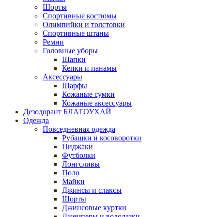
Шорты
Спортивные костюмы
Олимпийки и толстовки
Спортивные штаны
Ремни
Головные уборы
Шапки
Кепки и панамы
Аксессуары
Шарфы
Кожаные сумки
Кожаные аксессуары
Дезодорант БЛАГОУХАЙ
Одежда
Повседневная одежда
Рубашки и косоворотки
Пиджаки
Футболки
Лонгсливы
Поло
Майки
Джинсы и слаксы
Шорты
Джинсовые куртки
Джемперы и водолазки