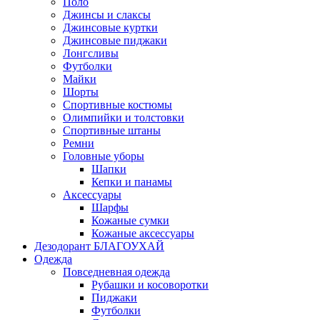
Поло
Джинсы и слаксы
Джинсовые куртки
Джинсовые пиджаки
Лонгсливы
Футболки
Майки
Шорты
Спортивные костюмы
Олимпийки и толстовки
Спортивные штаны
Ремни
Головные уборы
Шапки
Кепки и панамы
Аксессуары
Шарфы
Кожаные сумки
Кожаные аксессуары
Дезодорант БЛАГОУХАЙ
Одежда
Повседневная одежда
Рубашки и косоворотки
Пиджаки
Футболки