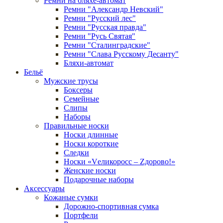
Ремни на бляхе-автомат
Ремни "Александр Невский"
Ремни "Русский лес"
Ремни "Русская правда"
Ремни "Русь Святая"
Ремни "Сталинградские"
Ремни "Слава Русскому Десанту"
Бляхи-автомат
Бельё
Мужские трусы
Боксеры
Семейные
Слипы
Наборы
Правильные носки
Носки длинные
Носки короткие
Следки
Носки «Vеликоросс – Zдорово!»
Женские носки
Подарочные наборы
Аксессуары
Кожаные сумки
Дорожно-спортивная сумка
Портфели