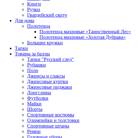
Книги
Ручки
Гвардейский скотч
Для дома
Полотенца
Полотенца махровые «Таинственный Лес»
Полотенца махровые «Золотая Дубрава»
Большие кружки
Тапки
Товары за баллы
Тапки "Русский след"
Рубашки
Поло
Джинсы и слаксы
Джинсовые куртки
Джинсовые пиджаки
Лонгсливы
Футболки
Майки
Шорты
Спортивные костюмы
Олимпийки и толстовки
Спортивные штаны
Ремни
Головные уборы