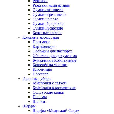
Рюкзаки
Рюкзаки компактные
Сумки-планшеты
Сумки через плечо
Сумки на пояс
Сумки Городские
Сумки Гусарские
Кожаные клатчи
Кожаные аксессуары
Портмоне
Картхолдеры
Обложки для паспорта
Обложка для документов
Бумажники-Компактные
Кошелёк на молнии
Ключницы
Несессер
Головные уборы
Бейсболки с сеткой
Бейсболки классические
Солдатские кепки
Панамы
Шапки
Шарфы
Шарфы «Медвежий След»