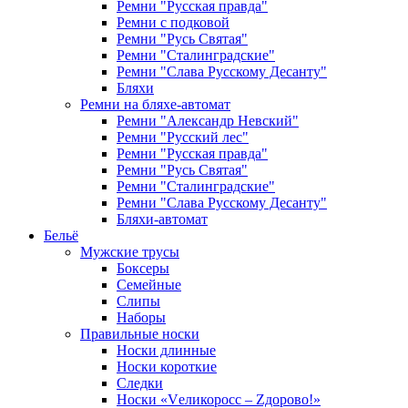
Ремни "Русская правда"
Ремни с подковой
Ремни "Русь Святая"
Ремни "Сталинградские"
Ремни "Слава Русскому Десанту"
Бляхи
Ремни на бляхе-автомат
Ремни "Александр Невский"
Ремни "Русский лес"
Ремни "Русская правда"
Ремни "Русь Святая"
Ремни "Сталинградские"
Ремни "Слава Русскому Десанту"
Бляхи-автомат
Бельё
Мужские трусы
Боксеры
Семейные
Слипы
Наборы
Правильные носки
Носки длинные
Носки короткие
Следки
Носки «Vеликоросс – Zдорово!»