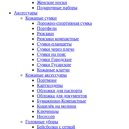
Женские носки
Подарочные наборы
Аксессуары
Кожаные сумки
Дорожно-спортивная сумка
Портфели
Рюкзаки
Рюкзаки компактные
Сумки-планшеты
Сумки через плечо
Сумки на пояс
Сумки Городские
Сумки Гусарские
Кожаные клатчи
Кожаные аксессуары
Портмоне
Картхолдеры
Обложки для паспорта
Обложка для документов
Бумажники-Компактные
Кошелёк на молнии
Ключницы
Несессер
Головные уборы
Бейсболки с сеткой