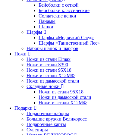
Бейсболки с сеткой
Бейсболки классические
Солдатские кепки
Панамы
Шапки
Шарфы
Шарфы «Медвежий След»
Шарфы «Таинственный Лес»
Наборы шапок и шарфов
Ножи
Ножи из стали Elmax
Ножи из стали S390
Ножи из стали 95X18
Ножи из стали Х12МФ
Ножи из дамасской стали
Складные ножи
Ножи из стали 95X18
Ножи из дамасской стали
Ножи из стали Х12МФ
Подарки
Подарочные наборы
Большие кружки Великоросс
Подарочные карты
Сувениры