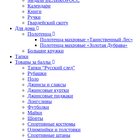
Медали ВЕЛИКОРОСС
Календари
Книги
Ручки
Гвардейский скотч
Для дома
Полотенца
Полотенца махровые «Таинственный Лес»
Полотенца махровые «Золотая Дубрава»
Большие кружки
Тапки
Товары за баллы
Тапки "Русский след"
Рубашки
Поло
Джинсы и слаксы
Джинсовые куртки
Джинсовые пиджаки
Лонгсливы
Футболки
Майки
Шорты
Спортивные костюмы
Олимпийки и толстовки
Спортивные штаны