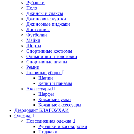
Рубашки
Поло
Джинсы и слаксы
Джинсовые куртки
Джинсовые пиджаки
Лонгсливы
Футболки
Майки
Шорты
Спортивные костюмы
Олимпийки и толстовки
Спортивные штаны
Ремни
Головные уборы
Шапки
Кепки и панамы
Аксессуары
Шарфы
Кожаные сумки
Кожаные аксессуары
Дезодорант БЛАГОУХАЙ
Одежда
Повседневная одежда
Рубашки и косоворотки
Пиджаки