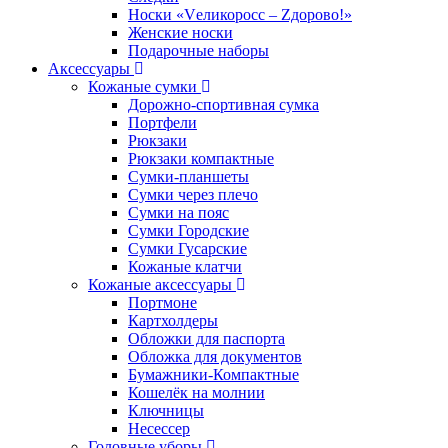
Носки «Vеликоросс – Zдорово!»
Женские носки
Подарочные наборы
Аксессуары
Кожаные сумки
Дорожно-спортивная сумка
Портфели
Рюкзаки
Рюкзаки компактные
Сумки-планшеты
Сумки через плечо
Сумки на пояс
Сумки Городские
Сумки Гусарские
Кожаные клатчи
Кожаные аксессуары
Портмоне
Картхолдеры
Обложки для паспорта
Обложка для документов
Бумажники-Компактные
Кошелёк на молнии
Ключницы
Несессер
Головные уборы