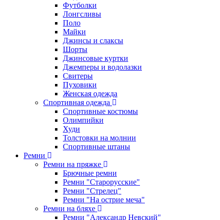
Футболки
Лонгсливы
Поло
Майки
Джинсы и слаксы
Шорты
Джинсовые куртки
Джемперы и водолазки
Свитеры
Пуховики
Женская одежда
Спортивная одежда
Спортивные костюмы
Олимпийки
Худи
Толстовки на молнии
Спортивные штаны
Ремни
Ремни на пряжке
Брючные ремни
Ремни "Старорусские"
Ремни "Стрелец"
Ремни "На острие меча"
Ремни на бляхе
Ремни "Александр Невский"