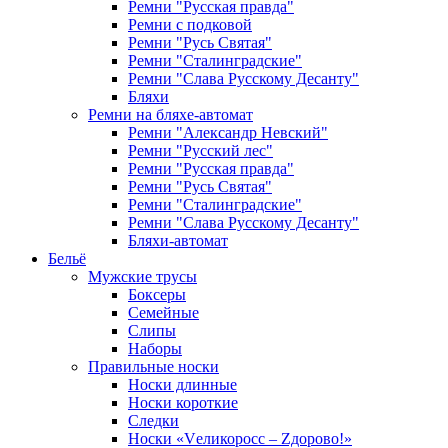
Ремни "Русская правда"
Ремни с подковой
Ремни "Русь Святая"
Ремни "Сталинградские"
Ремни "Слава Русскому Десанту"
Бляхи
Ремни на бляхе-автомат
Ремни "Александр Невский"
Ремни "Русский лес"
Ремни "Русская правда"
Ремни "Русь Святая"
Ремни "Сталинградские"
Ремни "Слава Русскому Десанту"
Бляхи-автомат
Бельё
Мужские трусы
Боксеры
Семейные
Слипы
Наборы
Правильные носки
Носки длинные
Носки короткие
Следки
Носки «Vеликоросс – Zдорово!»