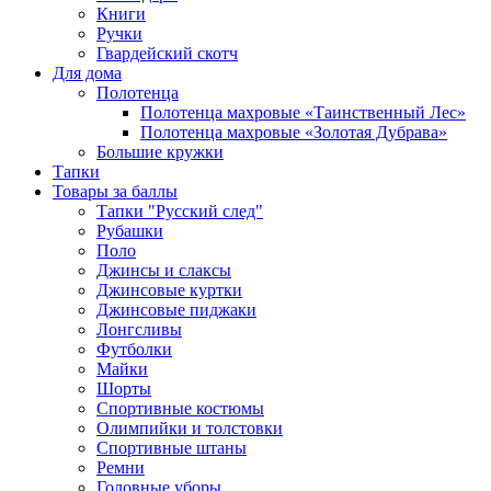
Книги
Ручки
Гвардейский скотч
Для дома
Полотенца
Полотенца махровые «Таинственный Лес»
Полотенца махровые «Золотая Дубрава»
Большие кружки
Тапки
Товары за баллы
Тапки "Русский след"
Рубашки
Поло
Джинсы и слаксы
Джинсовые куртки
Джинсовые пиджаки
Лонгсливы
Футболки
Майки
Шорты
Спортивные костюмы
Олимпийки и толстовки
Спортивные штаны
Ремни
Головные уборы