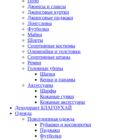
Поло
Джинсы и слаксы
Джинсовые куртки
Джинсовые пиджаки
Лонгсливы
Футболки
Майки
Шорты
Спортивные костюмы
Олимпийки и толстовки
Спортивные штаны
Ремни
Головные уборы
Шапки
Кепки и панамы
Аксессуары
Шарфы
Кожаные сумки
Кожаные аксессуары
Дезодорант БЛАГОУХАЙ
Одежда
Повседневная одежда
Рубашки и косоворотки
Пиджаки
Футболки