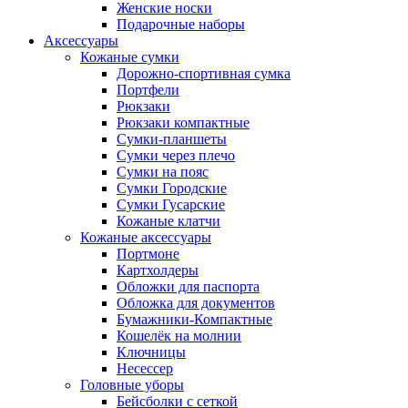
Женские носки
Подарочные наборы
Аксессуары
Кожаные сумки
Дорожно-спортивная сумка
Портфели
Рюкзаки
Рюкзаки компактные
Сумки-планшеты
Сумки через плечо
Сумки на пояс
Сумки Городские
Сумки Гусарские
Кожаные клатчи
Кожаные аксессуары
Портмоне
Картхолдеры
Обложки для паспорта
Обложка для документов
Бумажники-Компактные
Кошелёк на молнии
Ключницы
Несессер
Головные уборы
Бейсболки с сеткой