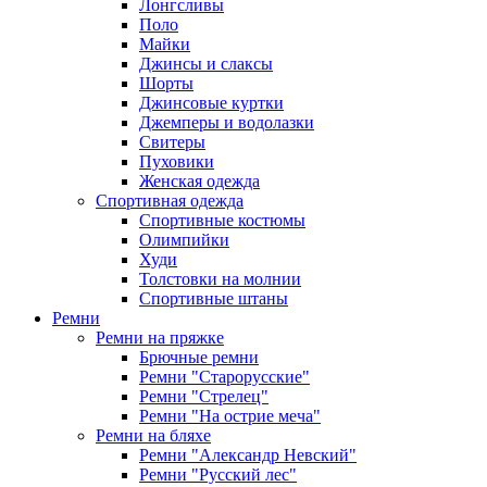
Лонгсливы
Поло
Майки
Джинсы и слаксы
Шорты
Джинсовые куртки
Джемперы и водолазки
Свитеры
Пуховики
Женская одежда
Спортивная одежда
Спортивные костюмы
Олимпийки
Худи
Толстовки на молнии
Спортивные штаны
Ремни
Ремни на пряжке
Брючные ремни
Ремни "Старорусские"
Ремни "Стрелец"
Ремни "На острие меча"
Ремни на бляхе
Ремни "Александр Невский"
Ремни "Русский лес"