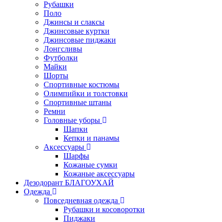
Рубашки
Поло
Джинсы и слаксы
Джинсовые куртки
Джинсовые пиджаки
Лонгсливы
Футболки
Майки
Шорты
Спортивные костюмы
Олимпийки и толстовки
Спортивные штаны
Ремни
Головные уборы
Шапки
Кепки и панамы
Аксессуары
Шарфы
Кожаные сумки
Кожаные аксессуары
Дезодорант БЛАГОУХАЙ
Одежда
Повседневная одежда
Рубашки и косоворотки
Пиджаки