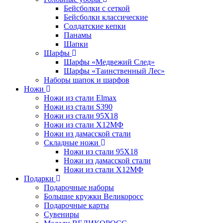
Бейсболки с сеткой
Бейсболки классические
Солдатские кепки
Панамы
Шапки
Шарфы
Шарфы «Медвежий След»
Шарфы «Таинственный Лес»
Наборы шапок и шарфов
Ножи
Ножи из стали Elmax
Ножи из стали S390
Ножи из стали 95X18
Ножи из стали Х12МФ
Ножи из дамасской стали
Складные ножи
Ножи из стали 95X18
Ножи из дамасской стали
Ножи из стали Х12МФ
Подарки
Подарочные наборы
Большие кружки Великоросс
Подарочные карты
Сувениры