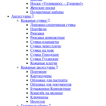
Носки «Vеликоросс – Zдорово!»
Женские носки
Подарочные наборы
Аксессуары
Кожаные сумки
Дорожно-спортивная сумка
Портфели
Рюкзаки
Рюкзаки компактные
Сумки-планшеты
Сумки через плечо
Сумки на пояс
Сумки Городские
Сумки Гусарские
Кожаные клатчи
Кожаные аксессуары
Портмоне
Картхолдеры
Обложки для паспорта
Обложка для документов
Бумажники-Компактные
Кошелёк на молнии
Ключницы
Несессер
Головные уборы