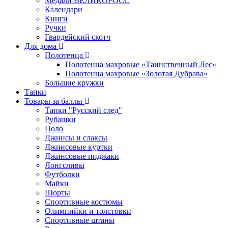
Медали ВЕЛИКОРОСС
Календари
Книги
Ручки
Гвардейский скотч
Для дома
Полотенца
Полотенца махровые «Таинственный Лес»
Полотенца махровые «Золотая Дубрава»
Большие кружки
Тапки
Товары за баллы
Тапки "Русский след"
Рубашки
Поло
Джинсы и слаксы
Джинсовые куртки
Джинсовые пиджаки
Лонгсливы
Футболки
Майки
Шорты
Спортивные костюмы
Олимпийки и толстовки
Спортивные штаны