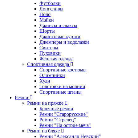
Футболки
Лонгсливы
Поло
Майки
Джинсы и слаксы
Шорты
Джинсовые куртки
Джемперы и водолазки
Свитеры
Пуховики
Женская одежда
Спортивная одежда
Спортивные костюмы
Олимпийки
Худи
Толстовки на молнии
Спортивные штаны
Ремни
Ремни на пряжке
Брючные ремни
Ремни "Старорусские"
Ремни "Стрелец"
Ремни "На острие меча"
Ремни на бляхе
Ремни "Александр Невский"