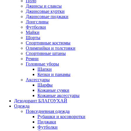
Поло
Джинсы и слаксы
Джинсовые куртки
Джинсовые пиджаки
Лонгсливы
Футболки
Майки
Шорты
Спортивные костюмы
Олимпийки и толстовки
Спортивные штаны
Ремни
Головные уборы
Шапки
Кепки и панамы
Аксессуары
Шарфы
Кожаные сумки
Кожаные аксессуары
Дезодорант БЛАГОУХАЙ
Одежда
Повседневная одежда
Рубашки и косоворотки
Пиджаки
Футболки