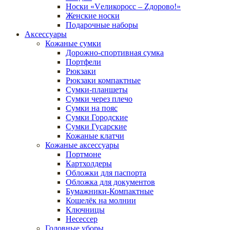
Носки «Vеликоросс – Zдорово!»
Женские носки
Подарочные наборы
Аксессуары
Кожаные сумки
Дорожно-спортивная сумка
Портфели
Рюкзаки
Рюкзаки компактные
Сумки-планшеты
Сумки через плечо
Сумки на пояс
Сумки Городские
Сумки Гусарские
Кожаные клатчи
Кожаные аксессуары
Портмоне
Картхолдеры
Обложки для паспорта
Обложка для документов
Бумажники-Компактные
Кошелёк на молнии
Ключницы
Несессер
Головные уборы