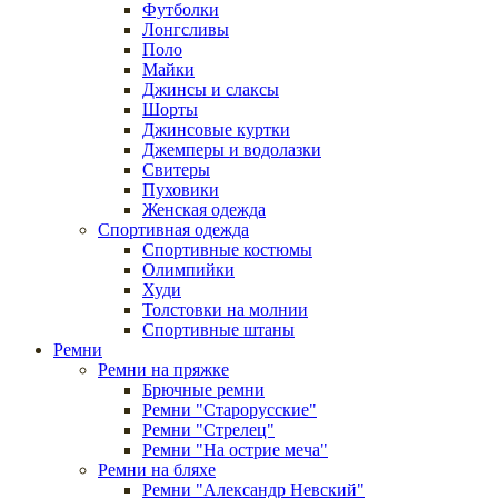
Футболки
Лонгсливы
Поло
Майки
Джинсы и слаксы
Шорты
Джинсовые куртки
Джемперы и водолазки
Свитеры
Пуховики
Женская одежда
Спортивная одежда
Спортивные костюмы
Олимпийки
Худи
Толстовки на молнии
Спортивные штаны
Ремни
Ремни на пряжке
Брючные ремни
Ремни "Старорусские"
Ремни "Стрелец"
Ремни "На острие меча"
Ремни на бляхе
Ремни "Александр Невский"