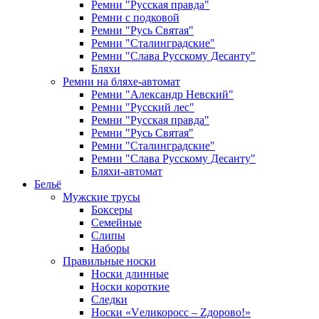
Ремни "Русская правда"
Ремни с подковой
Ремни "Русь Святая"
Ремни "Сталинградские"
Ремни "Слава Русскому Десанту"
Бляхи
Ремни на бляхе-автомат
Ремни "Александр Невский"
Ремни "Русский лес"
Ремни "Русская правда"
Ремни "Русь Святая"
Ремни "Сталинградские"
Ремни "Слава Русскому Десанту"
Бляхи-автомат
Бельё
Мужские трусы
Боксеры
Семейные
Слипы
Наборы
Правильные носки
Носки длинные
Носки короткие
Следки
Носки «Vеликоросс – Zдорово!»