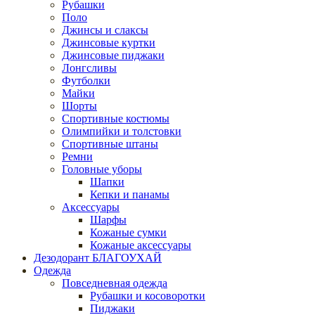
Рубашки
Поло
Джинсы и слаксы
Джинсовые куртки
Джинсовые пиджаки
Лонгсливы
Футболки
Майки
Шорты
Спортивные костюмы
Олимпийки и толстовки
Спортивные штаны
Ремни
Головные уборы
Шапки
Кепки и панамы
Аксессуары
Шарфы
Кожаные сумки
Кожаные аксессуары
Дезодорант БЛАГОУХАЙ
Одежда
Повседневная одежда
Рубашки и косоворотки
Пиджаки