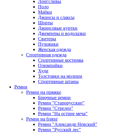
Лонгсливы
Поло
Майки
Джинсы и слаксы
Шорты
Джинсовые куртки
Джемперы и водолазки
Свитеры
Пуховики
Женская одежда
Спортивная одежда
Спортивные костюмы
Олимпийки
Худи
Толстовки на молнии
Спортивные штаны
Ремни
Ремни на пряжке
Брючные ремни
Ремни "Старорусские"
Ремни "Стрелец"
Ремни "На острие меча"
Ремни на бляхе
Ремни "Александр Невский"
Ремни "Русский лес"