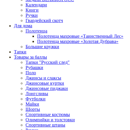
Календари
Книги
Ручки
Гвардейский скотч
Для дома
Полотенца
Полотенца махровые «Таинственный Лес»
Полотенца махровые «Золотая Дубрава»
Большие кружки
Тапки
Товары за баллы
Тапки "Русский след"
Рубашки
Поло
Джинсы и слаксы
Джинсовые куртки
Джинсовые пиджаки
Лонгсливы
Футболки
Майки
Шорты
Спортивные костюмы
Олимпийки и толстовки
Спортивные штаны