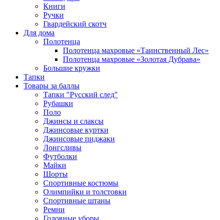
Книги
Ручки
Гвардейский скотч
Для дома
Полотенца
Полотенца махровые «Таинственный Лес»
Полотенца махровые «Золотая Дубрава»
Большие кружки
Тапки
Товары за баллы
Тапки "Русский след"
Рубашки
Поло
Джинсы и слаксы
Джинсовые куртки
Джинсовые пиджаки
Лонгсливы
Футболки
Майки
Шорты
Спортивные костюмы
Олимпийки и толстовки
Спортивные штаны
Ремни
Головные уборы