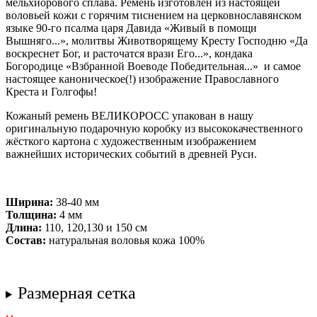
мельхиорового сплава. Ремень изготовлен из настоящей
воловьей кожи с горячим тиснением на церковнославянском
языке 90-го псалма царя Давида
«Живый в помощи
Вышняго...», молитвы Животворящему Кресту Господню «Да
воскреснет Бог, и расточатся врази Его...», кондака ​
Богородице «
Взбранной
Воеводе
Победительная
...» и самое
настоящее каноническое(!) изображение Православного
Креста и Голгофы!
Кожаный ремень ВЕЛИКОРОСС упакован в нашу
оригинальную подарочную коробку из высококачественного
жёсткого картона с художественным изображением
важнейших исторических событий в древней Руси.
Ширина:
38-40 мм
Толщина:
4 мм
Длина:
110, 120,130 и 150 см
Состав:
натуральная воловья кожа 100%
Размерная сетка