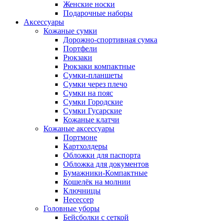
Женские носки
Подарочные наборы
Аксессуары
Кожаные сумки
Дорожно-спортивная сумка
Портфели
Рюкзаки
Рюкзаки компактные
Сумки-планшеты
Сумки через плечо
Сумки на пояс
Сумки Городские
Сумки Гусарские
Кожаные клатчи
Кожаные аксессуары
Портмоне
Картхолдеры
Обложки для паспорта
Обложка для документов
Бумажники-Компактные
Кошелёк на молнии
Ключницы
Несессер
Головные уборы
Бейсболки с сеткой