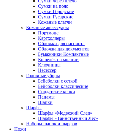
Сумки через плечо
Сумки на пояс
Сумки Городские
Сумки Гусарские
Кожаные клатчи
Кожаные аксессуары
Портмоне
Картхолдеры
Обложки для паспорта
Обложка для документов
Бумажники-Компактные
Кошелёк на молнии
Ключницы
Несессер
Головные уборы
Бейсболки с сеткой
Бейсболки классические
Солдатские кепки
Панамы
Шапки
Шарфы
Шарфы «Медвежий След»
Шарфы «Таинственный Лес»
Наборы шапок и шарфов
Ножи