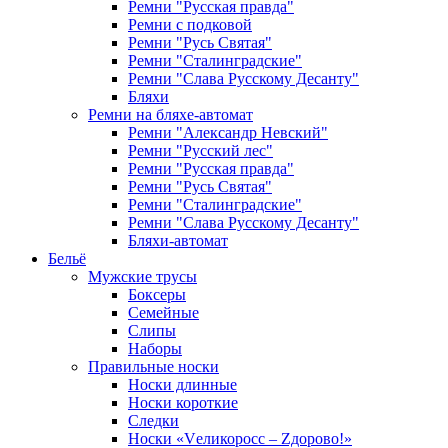
Ремни "Русская правда"
Ремни с подковой
Ремни "Русь Святая"
Ремни "Сталинградские"
Ремни "Слава Русскому Десанту"
Бляхи
Ремни на бляхе-автомат
Ремни "Александр Невский"
Ремни "Русский лес"
Ремни "Русская правда"
Ремни "Русь Святая"
Ремни "Сталинградские"
Ремни "Слава Русскому Десанту"
Бляхи-автомат
Бельё
Мужские трусы
Боксеры
Семейные
Слипы
Наборы
Правильные носки
Носки длинные
Носки короткие
Следки
Носки «Vеликоросс – Zдорово!»