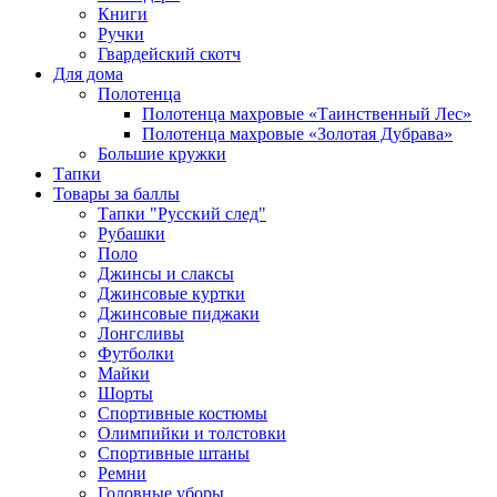
Книги
Ручки
Гвардейский скотч
Для дома
Полотенца
Полотенца махровые «Таинственный Лес»
Полотенца махровые «Золотая Дубрава»
Большие кружки
Тапки
Товары за баллы
Тапки "Русский след"
Рубашки
Поло
Джинсы и слаксы
Джинсовые куртки
Джинсовые пиджаки
Лонгсливы
Футболки
Майки
Шорты
Спортивные костюмы
Олимпийки и толстовки
Спортивные штаны
Ремни
Головные уборы