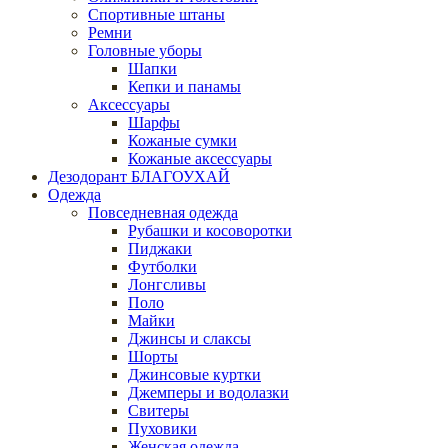
Спортивные штаны
Ремни
Головные уборы
Шапки
Кепки и панамы
Аксессуары
Шарфы
Кожаные сумки
Кожаные аксессуары
Дезодорант БЛАГОУХАЙ
Одежда
Повседневная одежда
Рубашки и косоворотки
Пиджаки
Футболки
Лонгсливы
Поло
Майки
Джинсы и слаксы
Шорты
Джинсовые куртки
Джемперы и водолазки
Свитеры
Пуховики
Женская одежда