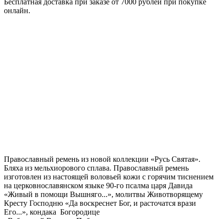
Бесплатная доставка при заказе от 7000 рублей при покупке
онлайн.
Православный ремень из новой коллекции «Русь Святая».
Бляха из мельхиорового сплава. Православный ремень
изготовлен из настоящей воловьей кожи с горячим тиснением
на церковнославянском языке 90-го псалма царя Давида
«Живый в помощи Вышняго...», молитвы Животворящему
Кресту Господню «Да воскреснет Бог, и расточатся врази
Его...»,
кондака ​ Богородице