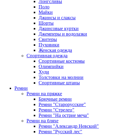
Лонгсливы
Поло
Майки
Джинсы и слаксы
Шорты
Джинсовые куртки
Джемперы и водолазки
Свитеры
Пуховики
Женская одежда
Спортивная одежда
Спортивные костюмы
Олимпийки
Худи
Толстовки на молнии
Спортивные штаны
Ремни
Ремни на пряжке
Брючные ремни
Ремни "Старорусские"
Ремни "Стрелец"
Ремни "На острие меча"
Ремни на бляхе
Ремни "Александр Невский"
Ремни "Русский лес"