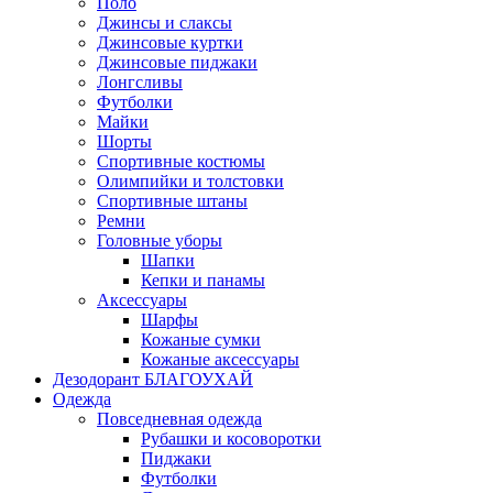
Поло
Джинсы и слаксы
Джинсовые куртки
Джинсовые пиджаки
Лонгсливы
Футболки
Майки
Шорты
Спортивные костюмы
Олимпийки и толстовки
Спортивные штаны
Ремни
Головные уборы
Шапки
Кепки и панамы
Аксессуары
Шарфы
Кожаные сумки
Кожаные аксессуары
Дезодорант БЛАГОУХАЙ
Одежда
Повседневная одежда
Рубашки и косоворотки
Пиджаки
Футболки