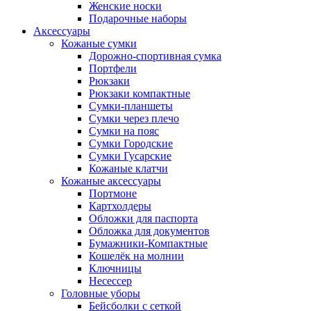
Женские носки
Подарочные наборы
Аксессуары
Кожаные сумки
Дорожно-спортивная сумка
Портфели
Рюкзаки
Рюкзаки компактные
Сумки-планшеты
Сумки через плечо
Сумки на пояс
Сумки Городские
Сумки Гусарские
Кожаные клатчи
Кожаные аксессуары
Портмоне
Картхолдеры
Обложки для паспорта
Обложка для документов
Бумажники-Компактные
Кошелёк на молнии
Ключницы
Несессер
Головные уборы
Бейсболки с сеткой