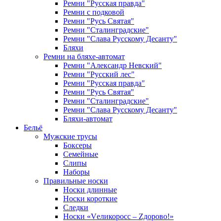
Ремни "Русская правда"
Ремни с подковой
Ремни "Русь Святая"
Ремни "Сталинградские"
Ремни "Слава Русскому Десанту"
Бляхи
Ремни на бляхе-автомат
Ремни "Александр Невский"
Ремни "Русский лес"
Ремни "Русская правда"
Ремни "Русь Святая"
Ремни "Сталинградские"
Ремни "Слава Русскому Десанту"
Бляхи-автомат
Бельё
Мужские трусы
Боксеры
Семейные
Слипы
Наборы
Правильные носки
Носки длинные
Носки короткие
Следки
Носки «Vеликоросс – Zдорово!»