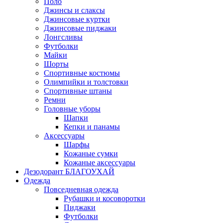
Поло
Джинсы и слаксы
Джинсовые куртки
Джинсовые пиджаки
Лонгсливы
Футболки
Майки
Шорты
Спортивные костюмы
Олимпийки и толстовки
Спортивные штаны
Ремни
Головные уборы
Шапки
Кепки и панамы
Аксессуары
Шарфы
Кожаные сумки
Кожаные аксессуары
Дезодорант БЛАГОУХАЙ
Одежда
Повседневная одежда
Рубашки и косоворотки
Пиджаки
Футболки