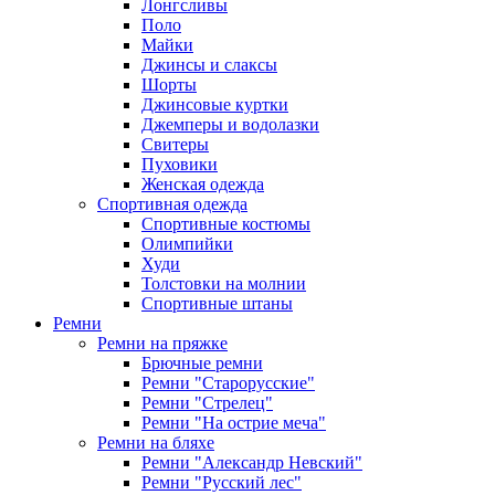
Лонгсливы
Поло
Майки
Джинсы и слаксы
Шорты
Джинсовые куртки
Джемперы и водолазки
Свитеры
Пуховики
Женская одежда
Спортивная одежда
Спортивные костюмы
Олимпийки
Худи
Толстовки на молнии
Спортивные штаны
Ремни
Ремни на пряжке
Брючные ремни
Ремни "Старорусские"
Ремни "Стрелец"
Ремни "На острие меча"
Ремни на бляхе
Ремни "Александр Невский"
Ремни "Русский лес"