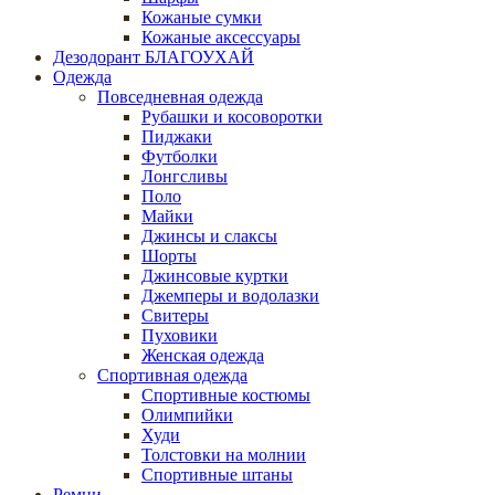
Кожаные сумки
Кожаные аксессуары
Дезодорант БЛАГОУХАЙ
Одежда
Повседневная одежда
Рубашки и косоворотки
Пиджаки
Футболки
Лонгсливы
Поло
Майки
Джинсы и слаксы
Шорты
Джинсовые куртки
Джемперы и водолазки
Свитеры
Пуховики
Женская одежда
Спортивная одежда
Спортивные костюмы
Олимпийки
Худи
Толстовки на молнии
Спортивные штаны
Ремни