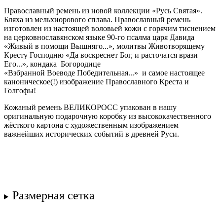
Православный ремень из новой коллекции «Русь Святая».
Бляха из мельхиорового сплава. Православный ремень
изготовлен из настоящей воловьей кожи с горячим тиснением
на церковнославянском языке 90-го псалма царя Давида
«Живый в помощи Вышняго...», молитвы Животворящему
Кресту Господню «Да воскреснет Бог, и расточатся врази
Его...»,
кондака ​ Богородице
«
Взбранной
Воеводе
Победительная
...» и самое настоящее
каноническое(!) изображение Православного Креста и
Голгофы!
Кожаный ремень ВЕЛИКОРОСС упакован в нашу
оригинальную подарочную коробку из высококачественного
жёсткого картона с художественным изображением
важнейших исторических событий в древней Руси.
Размерная сетка