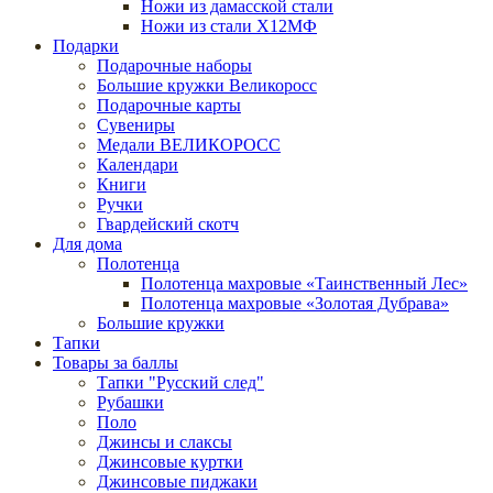
Ножи из дамасской стали
Ножи из стали Х12МФ
Подарки
Подарочные наборы
Большие кружки Великоросс
Подарочные карты
Сувениры
Медали ВЕЛИКОРОСС
Календари
Книги
Ручки
Гвардейский скотч
Для дома
Полотенца
Полотенца махровые «Таинственный Лес»
Полотенца махровые «Золотая Дубрава»
Большие кружки
Тапки
Товары за баллы
Тапки "Русский след"
Рубашки
Поло
Джинсы и слаксы
Джинсовые куртки
Джинсовые пиджаки