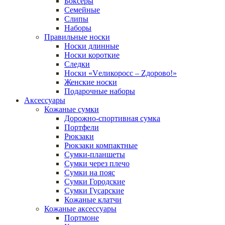
Боксеры
Семейные
Слипы
Наборы
Правильные носки
Носки длинные
Носки короткие
Следки
Носки «Vеликоросс – Zдорово!»
Женские носки
Подарочные наборы
Аксессуары
Кожаные сумки
Дорожно-спортивная сумка
Портфели
Рюкзаки
Рюкзаки компактные
Сумки-планшеты
Сумки через плечо
Сумки на пояс
Сумки Городские
Сумки Гусарские
Кожаные клатчи
Кожаные аксессуары
Портмоне