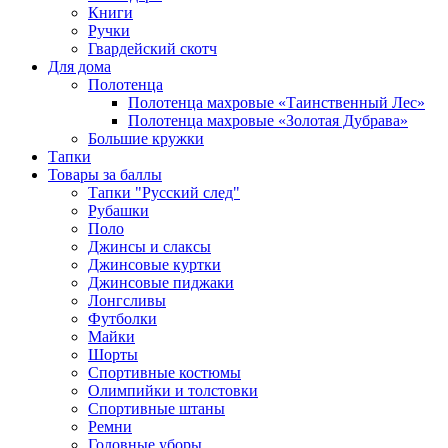
Книги
Ручки
Гвардейский скотч
Для дома
Полотенца
Полотенца махровые «Таинственный Лес»
Полотенца махровые «Золотая Дубрава»
Большие кружки
Тапки
Товары за баллы
Тапки "Русский след"
Рубашки
Поло
Джинсы и слаксы
Джинсовые куртки
Джинсовые пиджаки
Лонгсливы
Футболки
Майки
Шорты
Спортивные костюмы
Олимпийки и толстовки
Спортивные штаны
Ремни
Головные уборы