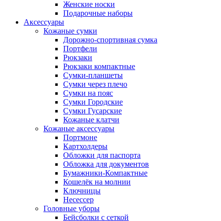
Женские носки
Подарочные наборы
Аксессуары
Кожаные сумки
Дорожно-спортивная сумка
Портфели
Рюкзаки
Рюкзаки компактные
Сумки-планшеты
Сумки через плечо
Сумки на пояс
Сумки Городские
Сумки Гусарские
Кожаные клатчи
Кожаные аксессуары
Портмоне
Картхолдеры
Обложки для паспорта
Обложка для документов
Бумажники-Компактные
Кошелёк на молнии
Ключницы
Несессер
Головные уборы
Бейсболки с сеткой