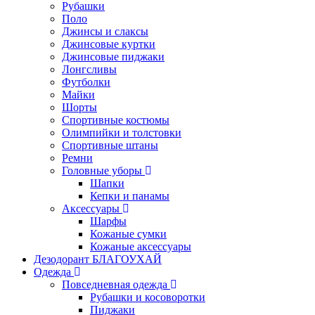
Рубашки
Поло
Джинсы и слаксы
Джинсовые куртки
Джинсовые пиджаки
Лонгсливы
Футболки
Майки
Шорты
Спортивные костюмы
Олимпийки и толстовки
Спортивные штаны
Ремни
Головные уборы
Шапки
Кепки и панамы
Аксессуары
Шарфы
Кожаные сумки
Кожаные аксессуары
Дезодорант БЛАГОУХАЙ
Одежда
Повседневная одежда
Рубашки и косоворотки
Пиджаки