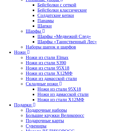
Бейсболки с сеткой
Бейсболки классические
Солдатские кепки
Панамы
Шапки
Шарфы
Шарфы «Медвежий След»
Шарфы «Таинственный Лес»
Наборы шапок и шарфов
Ножи
Ножи из стали Elmax
Ножи из стали S390
Ножи из стали 95X18
Ножи из стали Х12МФ
Ножи из дамасской стали
Складные ножи
Ножи из стали 95X18
Ножи из дамасской стали
Ножи из стали Х12МФ
Подарки
Подарочные наборы
Большие кружки Великоросс
Подарочные карты
Сувениры