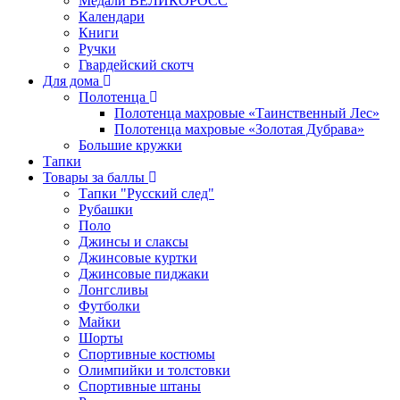
Медали ВЕЛИКОРОСС
Календари
Книги
Ручки
Гвардейский скотч
Для дома
Полотенца
Полотенца махровые «Таинственный Лес»
Полотенца махровые «Золотая Дубрава»
Большие кружки
Тапки
Товары за баллы
Тапки "Русский след"
Рубашки
Поло
Джинсы и слаксы
Джинсовые куртки
Джинсовые пиджаки
Лонгсливы
Футболки
Майки
Шорты
Спортивные костюмы
Олимпийки и толстовки
Спортивные штаны