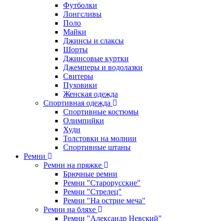
Футболки
Лонгсливы
Поло
Майки
Джинсы и слаксы
Шорты
Джинсовые куртки
Джемперы и водолазки
Свитеры
Пуховики
Женская одежда
Спортивная одежда
Спортивные костюмы
Олимпийки
Худи
Толстовки на молнии
Спортивные штаны
Ремни
Ремни на пряжке
Брючные ремни
Ремни "Старорусские"
Ремни "Стрелец"
Ремни "На острие меча"
Ремни на бляхе
Ремни "Александр Невский"