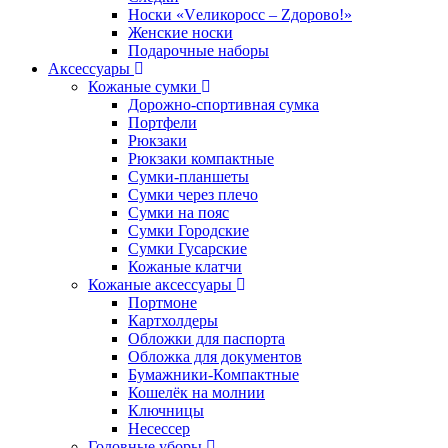
Носки «Vеликоросс – Zдорово!»
Женские носки
Подарочные наборы
Аксессуары
Кожаные сумки
Дорожно-спортивная сумка
Портфели
Рюкзаки
Рюкзаки компактные
Сумки-планшеты
Сумки через плечо
Сумки на пояс
Сумки Городские
Сумки Гусарские
Кожаные клатчи
Кожаные аксессуары
Портмоне
Картхолдеры
Обложки для паспорта
Обложка для документов
Бумажники-Компактные
Кошелёк на молнии
Ключницы
Несессер
Головные уборы