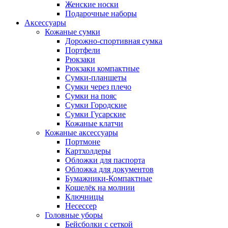
Женские носки
Подарочные наборы
Аксессуары
Кожаные сумки
Дорожно-спортивная сумка
Портфели
Рюкзаки
Рюкзаки компактные
Сумки-планшеты
Сумки через плечо
Сумки на пояс
Сумки Городские
Сумки Гусарские
Кожаные клатчи
Кожаные аксессуары
Портмоне
Картхолдеры
Обложки для паспорта
Обложка для документов
Бумажники-Компактные
Кошелёк на молнии
Ключницы
Несессер
Головные уборы
Бейсболки с сеткой