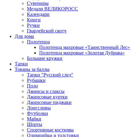
Сувениры
Медали ВЕЛИКОРОСС
Календари
Книги
Ручки
Гвардейский скотч
Для дома
Полотенца
Полотенца махровые «Таинственный Лес»
Полотенца махровые «Золотая Дубрава»
Большие кружки
Тапки
Товары за баллы
Тапки "Русский след"
Рубашки
Поло
Джинсы и слаксы
Джинсовые куртки
Джинсовые пиджаки
Лонгсливы
Футболки
Майки
Шорты
Спортивные костюмы
Олимпийки и толстовки