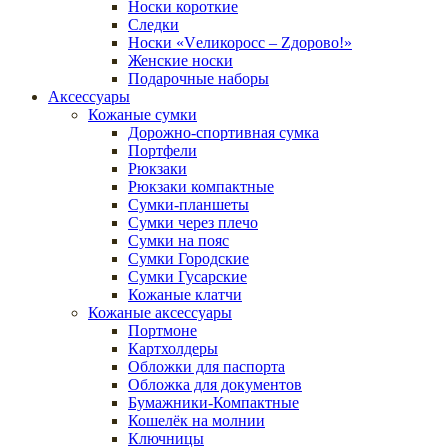
Носки короткие
Следки
Носки «Vеликоросс – Zдорово!»
Женские носки
Подарочные наборы
Аксессуары
Кожаные сумки
Дорожно-спортивная сумка
Портфели
Рюкзаки
Рюкзаки компактные
Сумки-планшеты
Сумки через плечо
Сумки на пояс
Сумки Городские
Сумки Гусарские
Кожаные клатчи
Кожаные аксессуары
Портмоне
Картхолдеры
Обложки для паспорта
Обложка для документов
Бумажники-Компактные
Кошелёк на молнии
Ключницы