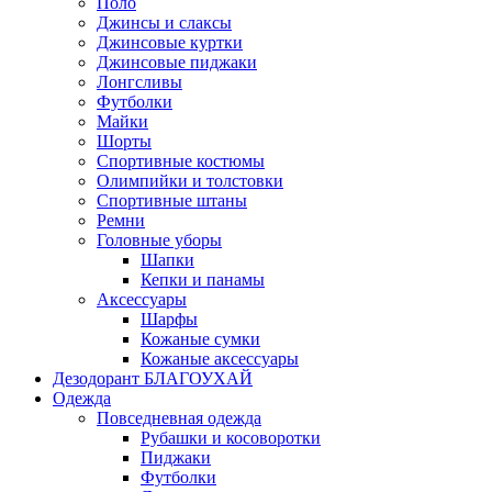
Поло
Джинсы и слаксы
Джинсовые куртки
Джинсовые пиджаки
Лонгсливы
Футболки
Майки
Шорты
Спортивные костюмы
Олимпийки и толстовки
Спортивные штаны
Ремни
Головные уборы
Шапки
Кепки и панамы
Аксессуары
Шарфы
Кожаные сумки
Кожаные аксессуары
Дезодорант БЛАГОУХАЙ
Одежда
Повседневная одежда
Рубашки и косоворотки
Пиджаки
Футболки