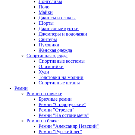
Лонгсливы
Поло
Майки
Джинсы и слаксы
Шорты
Джинсовые куртки
Джемперы и водолазки
Свитеры
Пуховики
Женская одежда
Спортивная одежда
Спортивные костюмы
Олимпийки
Худи
Толстовки на молнии
Спортивные штаны
Ремни
Ремни на пряжке
Брючные ремни
Ремни "Старорусские"
Ремни "Стрелец"
Ремни "На острие меча"
Ремни на бляхе
Ремни "Александр Невский"
Ремни "Русский лес"