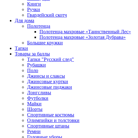
Книги
Ручки
Гвардейский скотч
Для дома
Полотенца
Полотенца махровые «Таинственный Лес»
Полотенца махровые «Золотая Дубрава»
Большие кружки
Тапки
Товары за баллы
Тапки "Русский след"
Рубашки
Поло
Джинсы и слаксы
Джинсовые куртки
Джинсовые пиджаки
Лонгсливы
Футболки
Майки
Шорты
Спортивные костюмы
Олимпийки и толстовки
Спортивные штаны
Ремни
Головные уборы