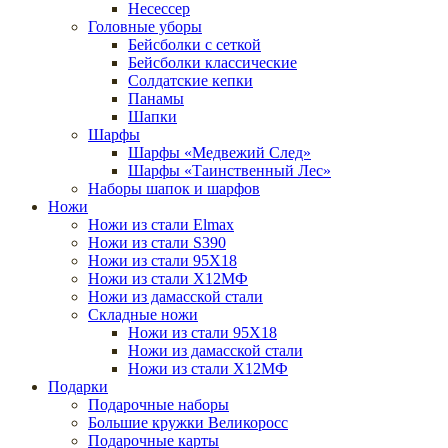
Несессер
Головные уборы
Бейсболки с сеткой
Бейсболки классические
Солдатские кепки
Панамы
Шапки
Шарфы
Шарфы «Медвежий След»
Шарфы «Таинственный Лес»
Наборы шапок и шарфов
Ножи
Ножи из стали Elmax
Ножи из стали S390
Ножи из стали 95X18
Ножи из стали Х12МФ
Ножи из дамасской стали
Складные ножи
Ножи из стали 95X18
Ножи из дамасской стали
Ножи из стали Х12МФ
Подарки
Подарочные наборы
Большие кружки Великоросс
Подарочные карты