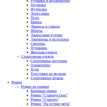
Рубашки и косоворотки
Пиджаки
Футболки
Лонгсливы
Поло
Майки
Джинсы и слаксы
Шорты
Джинсовые куртки
Джемперы и водолазки
Свитеры
Пуховики
Женская одежда
Спортивная одежда
Спортивные костюмы
Олимпийки
Худи
Толстовки на молнии
Спортивные штаны
Ремни
Ремни на пряжке
Брючные ремни
Ремни "Старорусские"
Ремни "Стрелец"
Ремни "На острие меча"