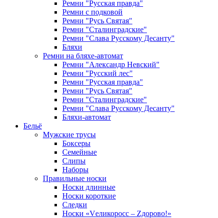
Ремни "Русская правда"
Ремни с подковой
Ремни "Русь Святая"
Ремни "Сталинградские"
Ремни "Слава Русскому Десанту"
Бляхи
Ремни на бляхе-автомат
Ремни "Александр Невский"
Ремни "Русский лес"
Ремни "Русская правда"
Ремни "Русь Святая"
Ремни "Сталинградские"
Ремни "Слава Русскому Десанту"
Бляхи-автомат
Бельё
Мужские трусы
Боксеры
Семейные
Слипы
Наборы
Правильные носки
Носки длинные
Носки короткие
Следки
Носки «Vеликоросс – Zдорово!»