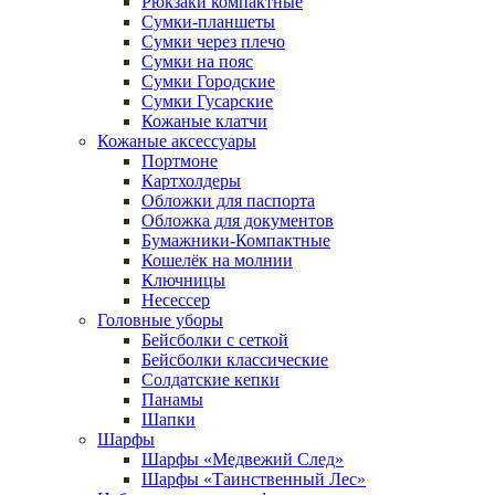
Рюкзаки компактные
Сумки-планшеты
Сумки через плечо
Сумки на пояс
Сумки Городские
Сумки Гусарские
Кожаные клатчи
Кожаные аксессуары
Портмоне
Картхолдеры
Обложки для паспорта
Обложка для документов
Бумажники-Компактные
Кошелёк на молнии
Ключницы
Несессер
Головные уборы
Бейсболки с сеткой
Бейсболки классические
Солдатские кепки
Панамы
Шапки
Шарфы
Шарфы «Медвежий След»
Шарфы «Таинственный Лес»