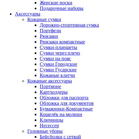
Женские носки
Подарочные наборы
Аксессуары
Кожаные сумки
Дорожно-спортивная сумка
Портфели
Рюкзаки
Рюкзаки компактные
Сумки-планшеты
Сумки через плечо
Сумки на пояс
Сумки Городские
Сумки Гусарские
Кожаные клатчи
Кожаные аксессуары
Портмоне
Картхолдеры
Обложки для паспорта
Обложка для документов
Бумажники-Компактные
Кошелёк на молнии
Ключницы
Несессер
Головные уборы
Бейсболки с сеткой