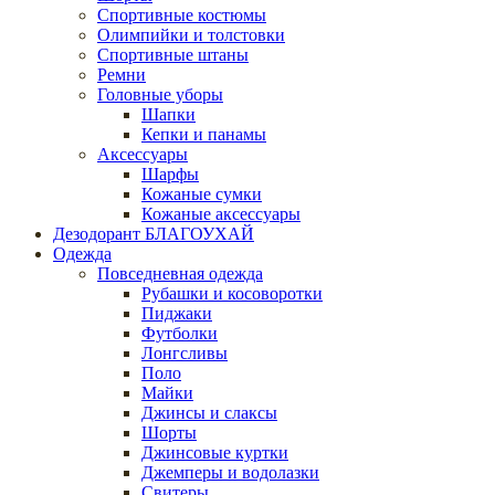
Спортивные костюмы
Олимпийки и толстовки
Спортивные штаны
Ремни
Головные уборы
Шапки
Кепки и панамы
Аксессуары
Шарфы
Кожаные сумки
Кожаные аксессуары
Дезодорант БЛАГОУХАЙ
Одежда
Повседневная одежда
Рубашки и косоворотки
Пиджаки
Футболки
Лонгсливы
Поло
Майки
Джинсы и слаксы
Шорты
Джинсовые куртки
Джемперы и водолазки
Свитеры