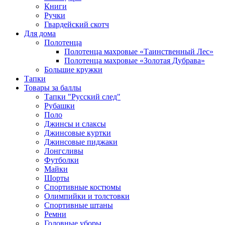
Книги
Ручки
Гвардейский скотч
Для дома
Полотенца
Полотенца махровые «Таинственный Лес»
Полотенца махровые «Золотая Дубрава»
Большие кружки
Тапки
Товары за баллы
Тапки "Русский след"
Рубашки
Поло
Джинсы и слаксы
Джинсовые куртки
Джинсовые пиджаки
Лонгсливы
Футболки
Майки
Шорты
Спортивные костюмы
Олимпийки и толстовки
Спортивные штаны
Ремни
Головные уборы