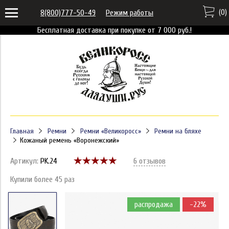
(
0
)
8(800)777-50-49
Режим работы
Бесплатная доставка при покупке от 7 000 руб.!
Главная
Ремни
Ремни «Великоросс»
Ремни на бляхе
Кожаный ремень «Воронежский»
Артикул:
PK.24
6 отзывов
Купили более 45 раз
распродажа
-22%