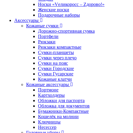
Носки «Vеликоросс – Zдорово!»
Женские носки
Подарочные наборы
Аксессуары
Кожаные сумки
Дорожно-спортивная сумка
Портфели
Рюкзаки
Рюкзаки компактные
Сумки-планшеты
Сумки через плечо
Сумки на пояс
Сумки Городские
Сумки Гусарские
Кожаные клатчи
Кожаные аксессуары
Портмоне
Картхолдеры
Обложки для паспорта
Обложка для документов
Бумажники-Компактные
Кошелёк на молнии
Ключницы
Несессер
Головные уборы