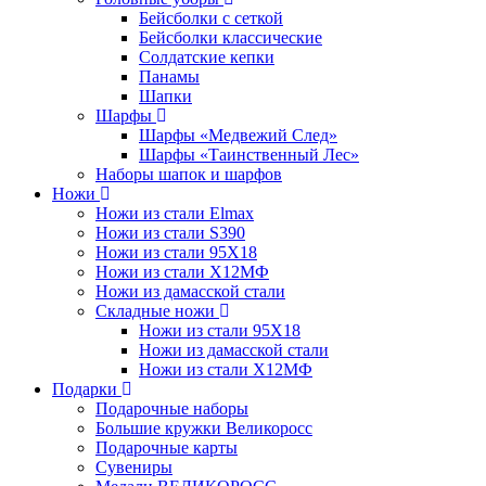
Бейсболки с сеткой
Бейсболки классические
Солдатские кепки
Панамы
Шапки
Шарфы
Шарфы «Медвежий След»
Шарфы «Таинственный Лес»
Наборы шапок и шарфов
Ножи
Ножи из стали Elmax
Ножи из стали S390
Ножи из стали 95X18
Ножи из стали Х12МФ
Ножи из дамасской стали
Складные ножи
Ножи из стали 95X18
Ножи из дамасской стали
Ножи из стали Х12МФ
Подарки
Подарочные наборы
Большие кружки Великоросс
Подарочные карты
Сувениры