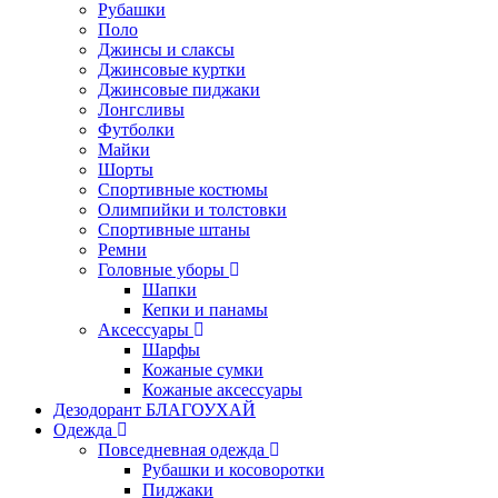
Рубашки
Поло
Джинсы и слаксы
Джинсовые куртки
Джинсовые пиджаки
Лонгсливы
Футболки
Майки
Шорты
Спортивные костюмы
Олимпийки и толстовки
Спортивные штаны
Ремни
Головные уборы
Шапки
Кепки и панамы
Аксессуары
Шарфы
Кожаные сумки
Кожаные аксессуары
Дезодорант БЛАГОУХАЙ
Одежда
Повседневная одежда
Рубашки и косоворотки
Пиджаки