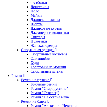
Футболки
Лонгсливы
Поло
Майки
Джинсы и слаксы
Шорты
Джинсовые куртки
Джемперы и водолазки
Свитеры
Пуховики
Женская одежда
Спортивная одежда
Спортивные костюмы
Олимпийки
Худи
Толстовки на молнии
Спортивные штаны
Ремни
Ремни на пряжке
Брючные ремни
Ремни "Старорусские"
Ремни "Стрелец"
Ремни "На острие меча"
Ремни на бляхе
Ремни "Александр Невский"