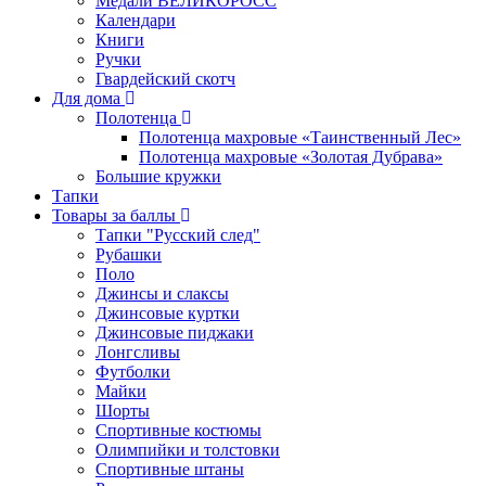
Медали ВЕЛИКОРОСС
Календари
Книги
Ручки
Гвардейский скотч
Для дома
Полотенца
Полотенца махровые «Таинственный Лес»
Полотенца махровые «Золотая Дубрава»
Большие кружки
Тапки
Товары за баллы
Тапки "Русский след"
Рубашки
Поло
Джинсы и слаксы
Джинсовые куртки
Джинсовые пиджаки
Лонгсливы
Футболки
Майки
Шорты
Спортивные костюмы
Олимпийки и толстовки
Спортивные штаны