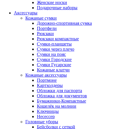
Женские носки
Подарочные наборы
Аксессуары
Кожаные сумки
Дорожно-спортивная сумка
Портфели
Рюкзаки
Рюкзаки компактные
Сумки-планшеты
Сумки через плечо
Сумки на пояс
Сумки Городские
Сумки Гусарские
Кожаные клатчи
Кожаные аксессуары
Портмоне
Картхолдеры
Обложки для паспорта
Обложка для документов
Бумажники-Компактные
Кошелёк на молнии
Ключницы
Несессер
Головные уборы
Бейсболки с сеткой