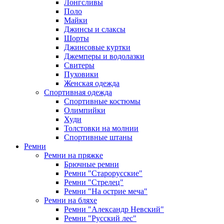
Лонгсливы
Поло
Майки
Джинсы и слаксы
Шорты
Джинсовые куртки
Джемперы и водолазки
Свитеры
Пуховики
Женская одежда
Спортивная одежда
Спортивные костюмы
Олимпийки
Худи
Толстовки на молнии
Спортивные штаны
Ремни
Ремни на пряжке
Брючные ремни
Ремни "Старорусские"
Ремни "Стрелец"
Ремни "На острие меча"
Ремни на бляхе
Ремни "Александр Невский"
Ремни "Русский лес"