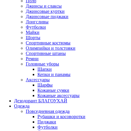
Поло
Джинсы и слаксы
Джинсовые куртки
Джинсовые пиджаки
Лонгсливы
Футболки
Майки
Шорты
Спортивные костюмы
Олимпийки и толстовки
Спортивные штаны
Ремни
Головные уборы
Шапки
Кепки и панамы
Аксессуары
Шарфы
Кожаные сумки
Кожаные аксессуары
Дезодорант БЛАГОУХАЙ
Одежда
Повседневная одежда
Рубашки и косоворотки
Пиджаки
Футболки