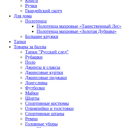
Книги
Ручки
Гвардейский скотч
Для дома
Полотенца
Полотенца махровые «Таинственный Лес»
Полотенца махровые «Золотая Дубрава»
Большие кружки
Тапки
Товары за баллы
Тапки "Русский след"
Рубашки
Поло
Джинсы и слаксы
Джинсовые куртки
Джинсовые пиджаки
Лонгсливы
Футболки
Майки
Шорты
Спортивные костюмы
Олимпийки и толстовки
Спортивные штаны
Ремни
Головные уборы