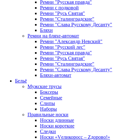
Ремни "Русская правда"
Ремни с подковой
Ремни "Русь Святая"
Ремни "Сталинградские"
Ремни "Слава Русскому Десанту"
Бляхи
Ремни на бляхе-автомат
Ремни "Александр Невский"
Ремни "Русский лес"
Ремни "Русская правда"
Ремни "Русь Святая"
Ремни "Сталинградские"
Ремни "Слава Русскому Десанту"
Бляхи-автомат
Бельё
Мужские трусы
Боксеры
Семейные
Слипы
Наборы
Правильные носки
Носки длинные
Носки короткие
Следки
Носки «Vеликоросс – Zдорово!»