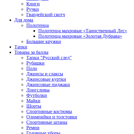
Книги
Ручки
Гвардейский скотч
Для дома
Полотенца
Полотенца махровые «Таинственный Лес»
Полотенца махровые «Золотая Дубрава»
Большие кружки
Тапки
Товары за баллы
Тапки "Русский след"
Рубашки
Поло
Джинсы и слаксы
Джинсовые куртки
Джинсовые пиджаки
Лонгсливы
Футболки
Майки
Шорты
Спортивные костюмы
Олимпийки и толстовки
Спортивные штаны
Ремни
Головные уборы