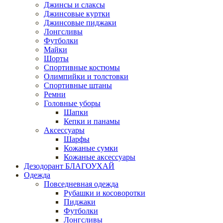
Джинсы и слаксы
Джинсовые куртки
Джинсовые пиджаки
Лонгсливы
Футболки
Майки
Шорты
Спортивные костюмы
Олимпийки и толстовки
Спортивные штаны
Ремни
Головные уборы
Шапки
Кепки и панамы
Аксессуары
Шарфы
Кожаные сумки
Кожаные аксессуары
Дезодорант БЛАГОУХАЙ
Одежда
Повседневная одежда
Рубашки и косоворотки
Пиджаки
Футболки
Лонгсливы