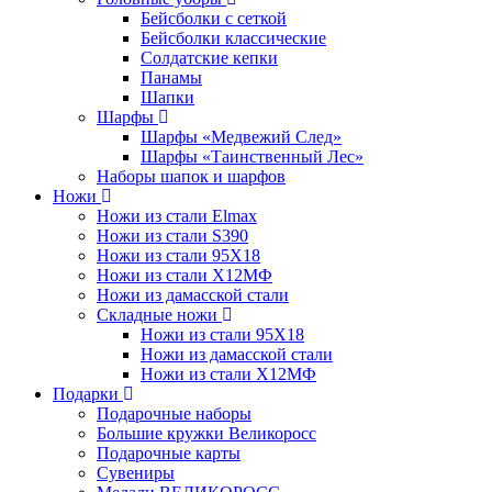
Бейсболки с сеткой
Бейсболки классические
Солдатские кепки
Панамы
Шапки
Шарфы
Шарфы «Медвежий След»
Шарфы «Таинственный Лес»
Наборы шапок и шарфов
Ножи
Ножи из стали Elmax
Ножи из стали S390
Ножи из стали 95X18
Ножи из стали Х12МФ
Ножи из дамасской стали
Складные ножи
Ножи из стали 95X18
Ножи из дамасской стали
Ножи из стали Х12МФ
Подарки
Подарочные наборы
Большие кружки Великоросс
Подарочные карты
Сувениры