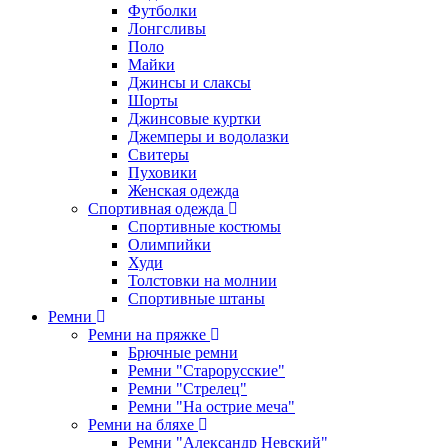
Футболки
Лонгсливы
Поло
Майки
Джинсы и слаксы
Шорты
Джинсовые куртки
Джемперы и водолазки
Свитеры
Пуховики
Женская одежда
Спортивная одежда
Спортивные костюмы
Олимпийки
Худи
Толстовки на молнии
Спортивные штаны
Ремни
Ремни на пряжке
Брючные ремни
Ремни "Старорусские"
Ремни "Стрелец"
Ремни "На острие меча"
Ремни на бляхе
Ремни "Александр Невский"