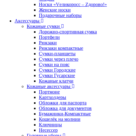
Носки «Vеликоросс – Zдорово!»
Женские носки
Подарочные наборы
Аксессуары
Кожаные сумки
Дорожно-спортивная сумка
Портфели
Рюкзаки
Рюкзаки компактные
Сумки-планшеты
Сумки через плечо
Сумки на пояс
Сумки Городские
Сумки Гусарские
Кожаные клатчи
Кожаные аксессуары
Портмоне
Картхолдеры
Обложки для паспорта
Обложка для документов
Бумажники-Компактные
Кошелёк на молнии
Ключницы
Несессер
Головные уборы