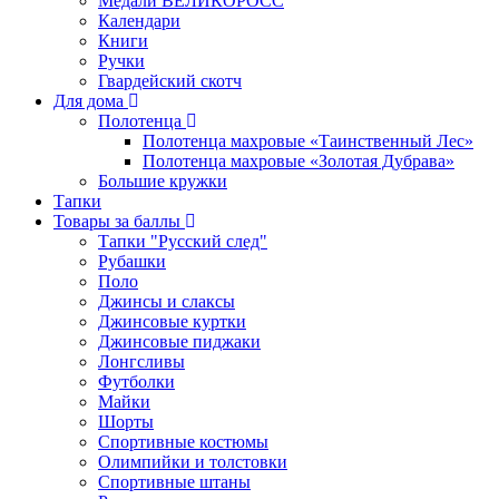
Медали ВЕЛИКОРОСС
Календари
Книги
Ручки
Гвардейский скотч
Для дома
Полотенца
Полотенца махровые «Таинственный Лес»
Полотенца махровые «Золотая Дубрава»
Большие кружки
Тапки
Товары за баллы
Тапки "Русский след"
Рубашки
Поло
Джинсы и слаксы
Джинсовые куртки
Джинсовые пиджаки
Лонгсливы
Футболки
Майки
Шорты
Спортивные костюмы
Олимпийки и толстовки
Спортивные штаны