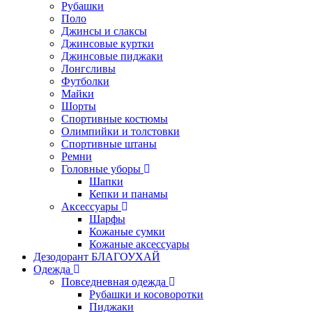
Рубашки
Поло
Джинсы и слаксы
Джинсовые куртки
Джинсовые пиджаки
Лонгсливы
Футболки
Майки
Шорты
Спортивные костюмы
Олимпийки и толстовки
Спортивные штаны
Ремни
Головные уборы
Шапки
Кепки и панамы
Аксессуары
Шарфы
Кожаные сумки
Кожаные аксессуары
Дезодорант БЛАГОУХАЙ
Одежда
Повседневная одежда
Рубашки и косоворотки
Пиджаки