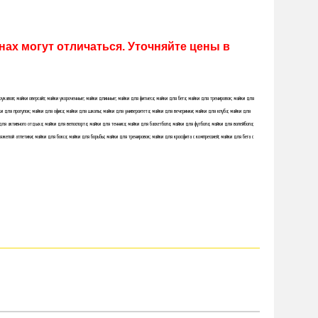
ах могут отличаться. Уточняйте цены в
 рукавов; майки оверсайз; майки укороченные; майки длинные; майки для фитнеса; майки для бега; майки для тренировок; майки для
и для прогулок; майки для офиса; майки для школы; майки для университета; майки для вечеринки; майки для клуба; майки для
для активного отдыха; майки для велоспорта; майки для тенниса; майки для баскетбола; майки для футбола; майки для волейбола;
яжелой атлетики; майки для бокса; майки для борьбы; майки для тренировок; майки для кроссфита с компрессией; майки для бега с