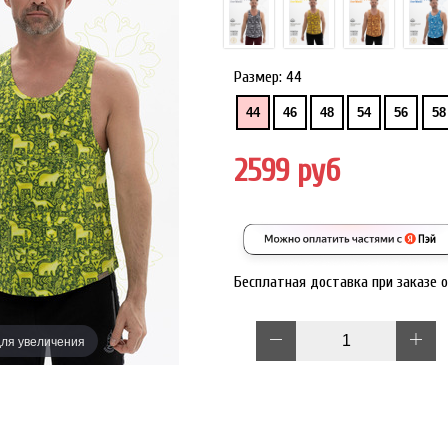
Размер:
44
44
46
48
54
56
58
2599 руб
Бесплатная доставка при заказе 
ля увеличения
Наведите дл