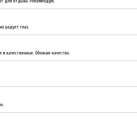
нт для отдыха. Рекомендую.
а радует глаз.
е и качественные. Обожаю качество.
о.