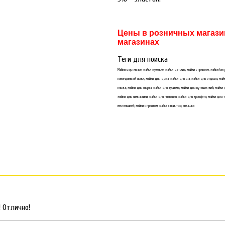
Цены в розничных магазин
магазинах
Теги для поиска
Майки спортивные; майки мужские; майки детские; майки с принтом; майки без
повседневной носки; майки для дома; майки для сна; майки для отдыха; майк
пляжа; майки для спорта; майки для туризма; майки для путешествий; майки 
майки для гимнастики; майки для плавания; майки для кроссфита; майки для т
вентиляцией; майки с принтом; майка с принтом; алкашка
 Отлично!