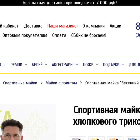
Бесплатная доставка при покупке от 7 000 руб.!
й кабинет
Доставка
Наши магазины
О компании
Акции
Оптовым покупателям
Оплата
СВОих не бросаем!
(З
А
РЕМНИ
БЕЛЬЁ
АКСЕССУАРЫ
НОЖИ
ПОДАРКИ
ДЛЯ 
Спортивные майки
Майки с принтом
Спортивная майка "Весенний 
Спортивная майк
хлопкового трик