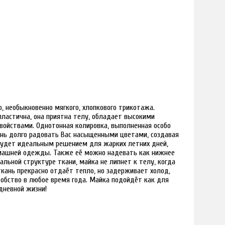
, необыкновенно мягкого, хлопкового трикотажа.
пластична, она приятна телу, обладает высокими
войствами. Однотонная колировка, выполненная особо
ень долго радовать Вас насыщенными цветами, создавая
 будет идеальным решением для жарких летних дней,
машней одежды. Также её можно надевать как нижнее
альной структуре ткани, майка не липнет к телу, когда
ткань прекрасно отдаёт тепло, но задерживает холод,
обство в любое время года. Майка подойдёт как для
дневной жизни!