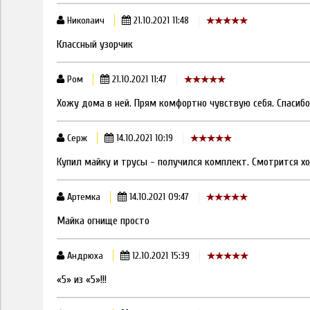
Николаич
21.10.2021 11:48
Классный узорчик
Ром
21.10.2021 11:47
Хожу дома в ней. Прям комфортно чувствую себя. Спасибо
Серж
14.10.2021 10:19
Купил майку и трусы - получился комплект. Смотрится х
Артемка
14.10.2021 09:47
Майка огнище просто
Андрюха
12.10.2021 15:39
«5» из «5»!!!