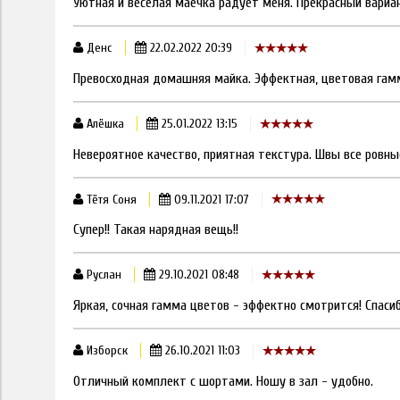
Уютная и весёлая маечка радует меня. Прекрасный вариа
Денс
22.02.2022 20:39
Превосходная домашняя майка. Эффектная, цветовая гамм
Алёшка
25.01.2022 13:15
Невероятное качество, приятная текстура. Швы все ровны
Тётя Соня
09.11.2021 17:07
Супер!! Такая нарядная вещь!!
Руслан
29.10.2021 08:48
Яркая, сочная гамма цветов - эффектно смотрится! Спасиб
Изборск
26.10.2021 11:03
Отличный комплект с шортами. Ношу в зал - удобно.