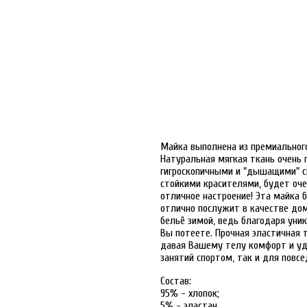
Майка выполнена из премиального
Натуральная мягкая ткань очень 
гигроскопичными и "дышащими" с
стойкими красителями, будет оч
отличное настроение! Эта майка
отлично послужит в качестве до
бельё зимой, ведь благодаря уник
Вы потеете. Прочная эластичная 
давая Вашему телу комфорт и уд
занятий спортом, так и для повсе
Состав:
95% - хлопок;
5% - эластан.