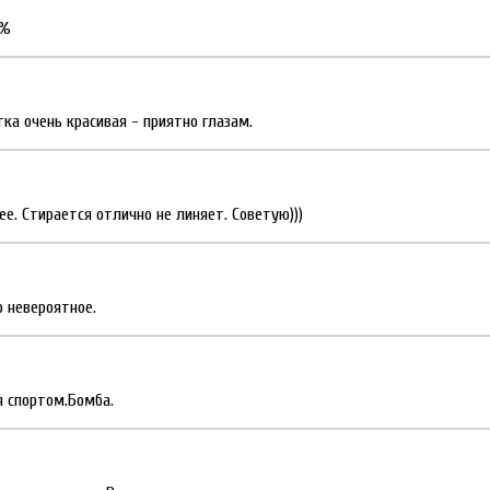
0%
тка очень красивая - приятно глазам.
. Стирается отлично не линяет. Советую)))
 невероятное.
я спортом.Бомба.