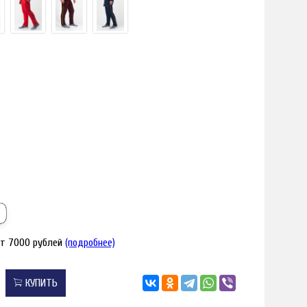
я увеличения
Наведите для
от 7000 рублей
(подробнее)
КУПИТЬ