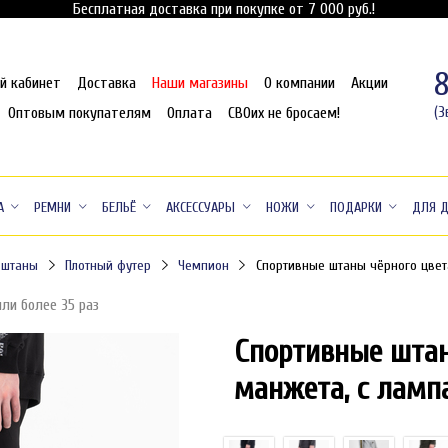
Бесплатная доставка при покупке от 7 000 руб.!
й кабинет
Доставка
Наши магазины
О компании
Акции
Оптовым покупателям
Оплата
СВОих не бросаем!
(З
А
РЕМНИ
БЕЛЬЁ
АКСЕССУАРЫ
НОЖИ
ПОДАРКИ
ДЛЯ 
 штаны
Плотный футер
Чемпион
Спортивные штаны чёрного цвет
или более 35 раз
Спортивные штан
манжета, с ламп