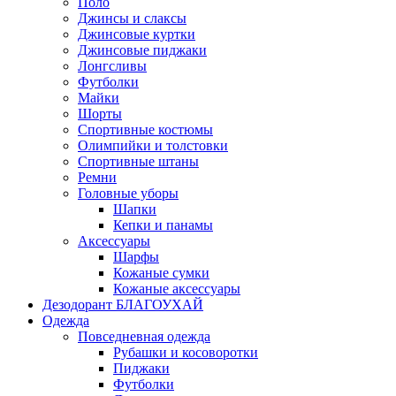
Поло
Джинсы и слаксы
Джинсовые куртки
Джинсовые пиджаки
Лонгсливы
Футболки
Майки
Шорты
Спортивные костюмы
Олимпийки и толстовки
Спортивные штаны
Ремни
Головные уборы
Шапки
Кепки и панамы
Аксессуары
Шарфы
Кожаные сумки
Кожаные аксессуары
Дезодорант БЛАГОУХАЙ
Одежда
Повседневная одежда
Рубашки и косоворотки
Пиджаки
Футболки