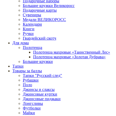
Подарочные наборы
Большие кружки Великоросс
Подарочные карты
Сувениры
Медали ВЕЛИКОРОСС
Календари
Книги
Ручки
Гвардейский скотч
Для дома
Полотенца
Полотенца махровые «Таинственный Лес»
Полотенца махровые «Золотая Дубрава»
Большие кружки
Тапки
Товары за баллы
Тапки "Русский след"
Рубашки
Поло
Джинсы и слаксы
Джинсовые куртки
Джинсовые пиджаки
Лонгсливы
Футболки
Майки