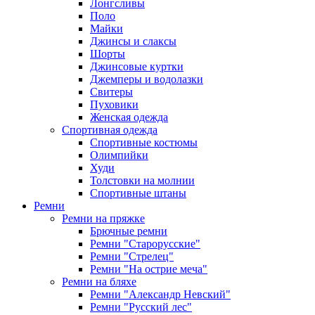
Лонгсливы
Поло
Майки
Джинсы и слаксы
Шорты
Джинсовые куртки
Джемперы и водолазки
Свитеры
Пуховики
Женская одежда
Спортивная одежда
Спортивные костюмы
Олимпийки
Худи
Толстовки на молнии
Спортивные штаны
Ремни
Ремни на пряжке
Брючные ремни
Ремни "Старорусские"
Ремни "Стрелец"
Ремни "На острие меча"
Ремни на бляхе
Ремни "Александр Невский"
Ремни "Русский лес"