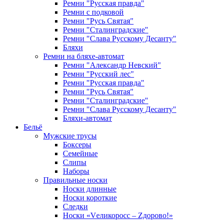
Ремни "Русская правда"
Ремни с подковой
Ремни "Русь Святая"
Ремни "Сталинградские"
Ремни "Слава Русскому Десанту"
Бляхи
Ремни на бляхе-автомат
Ремни "Александр Невский"
Ремни "Русский лес"
Ремни "Русская правда"
Ремни "Русь Святая"
Ремни "Сталинградские"
Ремни "Слава Русскому Десанту"
Бляхи-автомат
Бельё
Мужские трусы
Боксеры
Семейные
Слипы
Наборы
Правильные носки
Носки длинные
Носки короткие
Следки
Носки «Vеликоросс – Zдорово!»