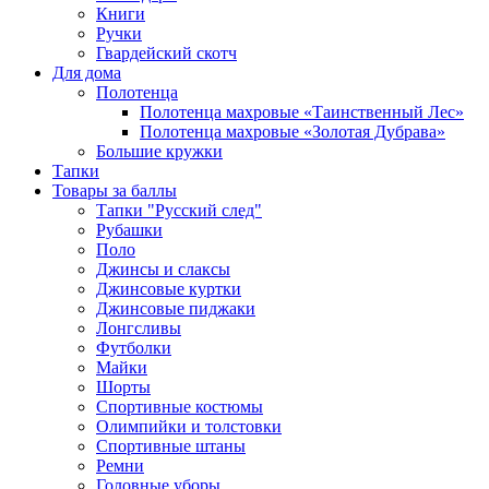
Книги
Ручки
Гвардейский скотч
Для дома
Полотенца
Полотенца махровые «Таинственный Лес»
Полотенца махровые «Золотая Дубрава»
Большие кружки
Тапки
Товары за баллы
Тапки "Русский след"
Рубашки
Поло
Джинсы и слаксы
Джинсовые куртки
Джинсовые пиджаки
Лонгсливы
Футболки
Майки
Шорты
Спортивные костюмы
Олимпийки и толстовки
Спортивные штаны
Ремни
Головные уборы