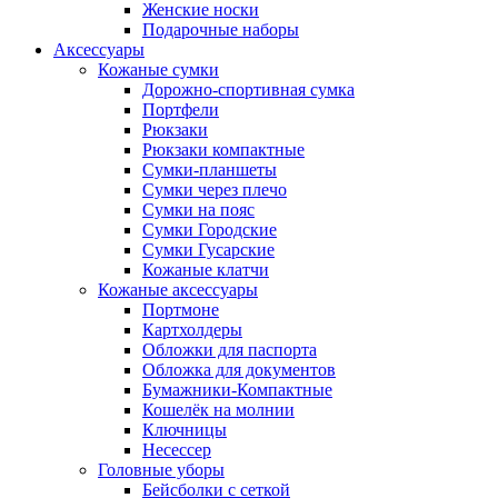
Женские носки
Подарочные наборы
Аксессуары
Кожаные сумки
Дорожно-спортивная сумка
Портфели
Рюкзаки
Рюкзаки компактные
Сумки-планшеты
Сумки через плечо
Сумки на пояс
Сумки Городские
Сумки Гусарские
Кожаные клатчи
Кожаные аксессуары
Портмоне
Картхолдеры
Обложки для паспорта
Обложка для документов
Бумажники-Компактные
Кошелёк на молнии
Ключницы
Несессер
Головные уборы
Бейсболки с сеткой