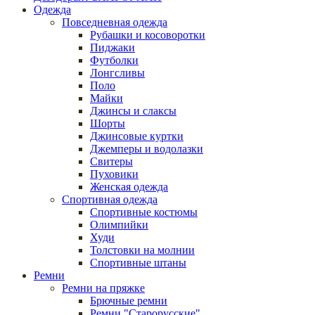
Одежда
Повседневная одежда
Рубашки и косоворотки
Пиджаки
Футболки
Лонгсливы
Поло
Майки
Джинсы и слаксы
Шорты
Джинсовые куртки
Джемперы и водолазки
Свитеры
Пуховики
Женская одежда
Спортивная одежда
Спортивные костюмы
Олимпийки
Худи
Толстовки на молнии
Спортивные штаны
Ремни
Ремни на пряжке
Брючные ремни
Ремни "Старорусские"