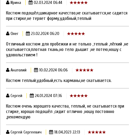
Ирина
02.03.2024 06:44
Костюм подошёл,шикарное качество,не скатывается,не садится
при стирке,не теряет форму,удобный,теплый
Олег
23.02.2024 06:20
Отличный костюм для пробежки и не только ,теплый ,лёгкий ,не
скатывается,плотная ткань,но тело дышит ,не потею,ношу с
удовольствием !
Анатолий
10.02.2024 06:06
Костюм теплый,удобный,есть карманы,не скатывается.
Сергей
24.01.2024 07:36
Костюм очень хорошего качества, теплый, не скатывается при
стирке, хорошо подошёл ,сидит отлично ,ношу постоянно
,рекомендую
Сергей Сергеевич
18.04.2023 22:13