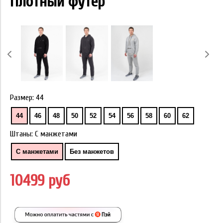
Плотный футер
Размер:
44
44
46
48
50
52
54
56
58
60
62
Штаны:
С манжетами
С манжетами
Без манжетов
10499 руб