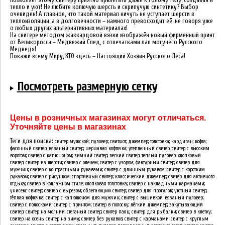
позволяет этому Свитеру приятно прилегать даже к голому телу, создавая и
тепло и уют! Не любите колючую шерсть и скрипучую синтетику? Выбор
очевиден! А главное, что такой материал ничуть не уступает шерсти в
теплоизоляции, а в долговечности – намного превосходит её, не говоря уже
о любых других альтернативных материалах!
На свитере методом жаккардовой вязки изображён новый фирменный принт
от Великоросса – Медвежий След, с отпечатками лап могучего Русского
Медведя!
Покажи всему Миру, КТО здесь – Настоящий Хозяин Русского Леса!
Посмотреть размерную сетку
Цены в розничных магазинах могут отличаться.
Уточняйте цены в магазинах
Теги для поиска:
свитер мужской; пуловер; свитшот; джемпер; толстовка; кардиган; кофта;
фасонный свитер; вязаный свитер; шершавая кофточка; утепленный свитер; свитер с высоким
воротом; свитер с капюшоном; зимний свитер; легкий свитер; теплый пуловер; хлопковый
свитер; свитер из шерсти; свитер с оленем; свитер с узором; фактурный свитер; свитер для
мужчин; свитер с контрастными рукавами; свитер с длинным рукавом; свитер с коротким
рукавом; свитер с рисунком; спортивный свитер; классический джемпер; свитер для активного
отдыха; свитер в коллажном стиле; хлопковая толстовка; свитер с накладными карманами;
унисекс свитер; свитер с вырезом; облегающий свитер; свитер для прогулок; уютный свитер;
тёплая кофточка; свитер с капюшоном для мужчин; свитер с вышивкой; вязаный пуловер;
свитер с полосками; свитер с принтом; свитер в полоску; лёгкий джемпер; закутывающий
свитер; свитер на молнии; стеганый свитер; свитер паяц; свитер для рыбалки; свитер в клетку;
свитер на осень; свитер на зиму; свитер без рукавов; свитер с карманами; свитер с круглым