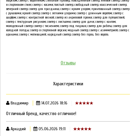
вырезом; свитер с воротником; стильный пуловер; повседневный свитер; теневой свитер; свитер
в спортивном стиле; свитер с косами; толстый свитер; свободный свитер; классический свитер;
вечерний свитер; свитер для праздника; свитер с ярким узором; принтованный свитер; свитер
с рукавами; яркий свитер; свитер с легкими узорами; свитер с длинным воротом; свитер с
шарфом; свитер с контрастной вязкой; свитер из акриловой пряжи; свитер для путешествий;
свитер с текстурным рисунком; свитер с листьями; свитер для дачи; свитер с кантом;
молодежный свитер; свитер с тиснением; свитер под пиджак; свитер для работы; свитер для
холодной погоды; свитер в спортивной версии; модный свитер; свитер с асимметрией; свитер с
аранами; свитер с мотивацией; нарядный свитер; свитер без горла, без ворота.
Отзывы
Характеристики
Владимир
14.07.2026 18:16
Отличный бренд, качество отличное!
Аркадий
05.06.2026 19:11