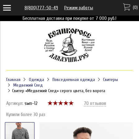
(
0
)
8(800)777-50-49
Режим работы
Бесплатная доставка при покупке от 7 000 руб.!
Главная
Одежда
Повседневная одежда
Свитеры
Медвежий След
Свитер «Медвежий След» серого цвета, без ворота
Артикул:
swn-12
70 отзывов
Купили более 30 раз