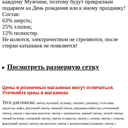
каждому Мужчине, поэтому будут прекрасным
подарком на День рождения или к иному празднику!
Состав:
63% шерсть;
25% хлопок;
12% полиэстер.
Не колются, электричеством не стреляются, после
стирки катышков не появляется!
Посмотреть размерную сетку
Цены в розничных магазинах могут отличаться.
Уточняйте цены в магазинах
Теги для поиска:
свитер мужской; пуловер; свитшот; джемпер; толстовка;
кардиган; кофта; фасонный свитер; вязаный свитер; шершавая кофточка; утепленный
свитер; свитер с высоким воротом; свитер с капюшоном; зимний свитер; легкий свитер;
теплый пуловер; хлопковый свитер; свитер из шерсти; свитер с оленем; свитер с узором;
фактурный свитер; свитер для мужчин; свитер с контрастными рукавами; свитер с