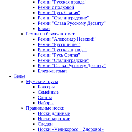
Ремни "Русская правда"
Ремни с подковой
Ремни "Русь Святая"
Ремни "Сталинградские"
Ремни "Слава Русскому Десанту"
Бляхи
Ремни на бляхе-автомат
Ремни "Александр Невский"
Ремни "Русский лес"
Ремни "Русская правда"
Ремни "Русь Святая"
Ремни "Сталинградские"
Ремни "Слава Русскому Десанту"
Бляхи-автомат
Бельё
Мужские трусы
Боксеры
Семейные
Слипы
Наборы
Правильные носки
Носки длинные
Носки короткие
Следки
Носки «Vеликоросс – Zдорово!»