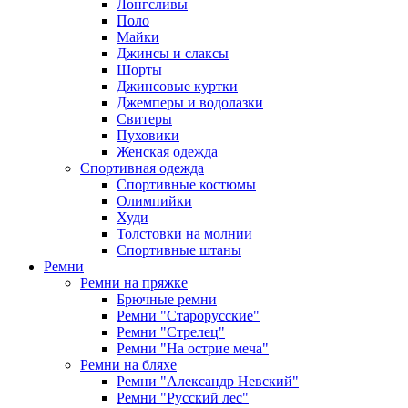
Лонгсливы
Поло
Майки
Джинсы и слаксы
Шорты
Джинсовые куртки
Джемперы и водолазки
Свитеры
Пуховики
Женская одежда
Спортивная одежда
Спортивные костюмы
Олимпийки
Худи
Толстовки на молнии
Спортивные штаны
Ремни
Ремни на пряжке
Брючные ремни
Ремни "Старорусские"
Ремни "Стрелец"
Ремни "На острие меча"
Ремни на бляхе
Ремни "Александр Невский"
Ремни "Русский лес"