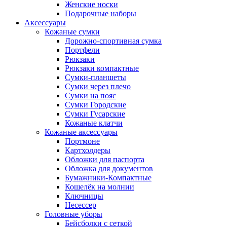
Женские носки
Подарочные наборы
Аксессуары
Кожаные сумки
Дорожно-спортивная сумка
Портфели
Рюкзаки
Рюкзаки компактные
Сумки-планшеты
Сумки через плечо
Сумки на пояс
Сумки Городские
Сумки Гусарские
Кожаные клатчи
Кожаные аксессуары
Портмоне
Картхолдеры
Обложки для паспорта
Обложка для документов
Бумажники-Компактные
Кошелёк на молнии
Ключницы
Несессер
Головные уборы
Бейсболки с сеткой