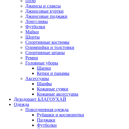
Поло
Джинсы и слаксы
Джинсовые куртки
Джинсовые пиджаки
Лонгсливы
Футболки
Майки
Шорты
Спортивные костюмы
Олимпийки и толстовки
Спортивные штаны
Ремни
Головные уборы
Шапки
Кепки и панамы
Аксессуары
Шарфы
Кожаные сумки
Кожаные аксессуары
Дезодорант БЛАГОУХАЙ
Одежда
Повседневная одежда
Рубашки и косоворотки
Пиджаки
Футболки