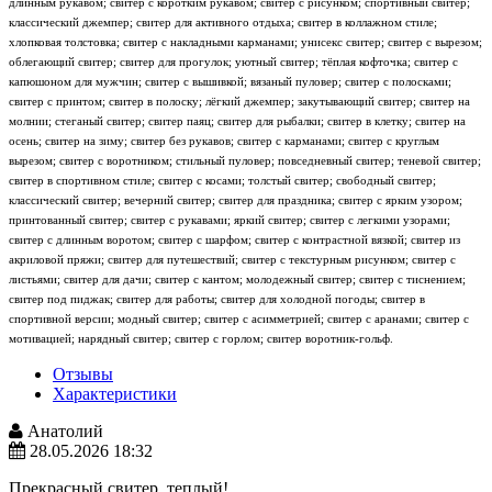
длинным рукавом; свитер с коротким рукавом; свитер с рисунком; спортивный свитер;
классический джемпер; свитер для активного отдыха; свитер в коллажном стиле;
хлопковая толстовка; свитер с накладными карманами; унисекс свитер; свитер с вырезом;
облегающий свитер; свитер для прогулок; уютный свитер; тёплая кофточка; свитер с
капюшоном для мужчин; свитер с вышивкой; вязаный пуловер; свитер с полосками;
свитер с принтом; свитер в полоску; лёгкий джемпер; закутывающий свитер; свитер на
молнии; стеганый свитер; свитер паяц; свитер для рыбалки; свитер в клетку; свитер на
осень; свитер на зиму; свитер без рукавов; свитер с карманами; свитер с круглым
вырезом; свитер с воротником; стильный пуловер; повседневный свитер; теневой свитер;
свитер в спортивном стиле; свитер с косами; толстый свитер; свободный свитер;
классический свитер; вечерний свитер; свитер для праздника; свитер с ярким узором;
принтованный свитер; свитер с рукавами; яркий свитер; свитер с легкими узорами;
свитер с длинным воротом; свитер с шарфом; свитер с контрастной вязкой; свитер из
акриловой пряжи; свитер для путешествий; свитер с текстурным рисунком; свитер с
листьями; свитер для дачи; свитер с кантом; молодежный свитер; свитер с тиснением;
свитер под пиджак; свитер для работы; свитер для холодной погоды; свитер в
спортивной версии; модный свитер; свитер с асимметрией; свитер с аранами; свитер с
мотивацией; нарядный свитер; свитер с горлом; свитер воротник-гольф.
Отзывы
Характеристики
Анатолий
28.05.2026 18:32
Прекрасный свитер, теплый!