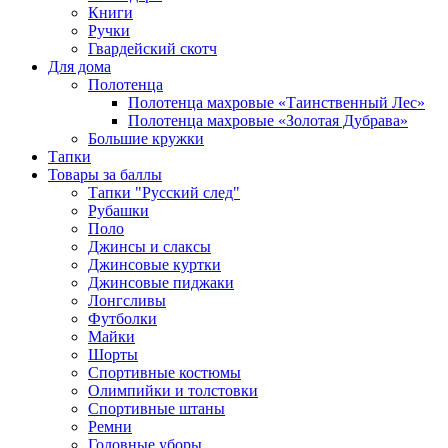
Книги
Ручки
Гвардейский скотч
Для дома
Полотенца
Полотенца махровые «Таинственный Лес»
Полотенца махровые «Золотая Дубрава»
Большие кружки
Тапки
Товары за баллы
Тапки "Русский след"
Рубашки
Поло
Джинсы и слаксы
Джинсовые куртки
Джинсовые пиджаки
Лонгсливы
Футболки
Майки
Шорты
Спортивные костюмы
Олимпийки и толстовки
Спортивные штаны
Ремни
Головные уборы