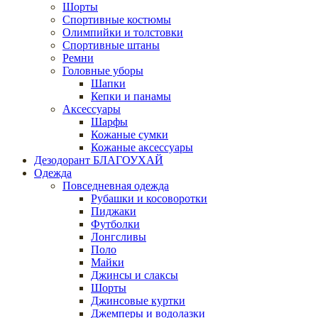
Шорты
Спортивные костюмы
Олимпийки и толстовки
Спортивные штаны
Ремни
Головные уборы
Шапки
Кепки и панамы
Аксессуары
Шарфы
Кожаные сумки
Кожаные аксессуары
Дезодорант БЛАГОУХАЙ
Одежда
Повседневная одежда
Рубашки и косоворотки
Пиджаки
Футболки
Лонгсливы
Поло
Майки
Джинсы и слаксы
Шорты
Джинсовые куртки
Джемперы и водолазки