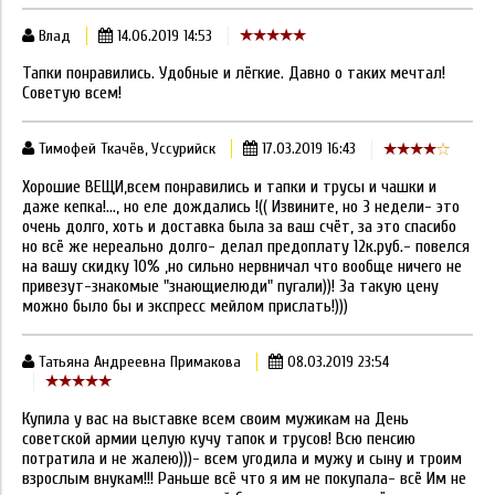
Влад
14.06.2019 14:53
Тапки понравились. Удобные и лёгкие. Давно о таких мечтал!
Советую всем!
Тимофей Ткачёв, Уссурийск
17.03.2019 16:43
Хорошие ВЕЩИ,всем понравились и тапки и трусы и чашки и
даже кепка!..., но еле дождались !(( Извините, но 3 недели- это
очень долго, хоть и доставка была за ваш счёт, за это спасибо
но всё же нереально долго- делал предоплату 12к.руб.- повелся
на вашу скидку 10% ,но сильно нервничал что вообще ничего не
привезут-знакомые "знающиелюди" пугали))! За такую цену
можно было бы и экспресс мейлом прислать!)))
Татьяна Андреевна Примакова
08.03.2019 23:54
Купила у вас на выставке всем своим мужикам на День
советской армии целую кучу тапок и трусов! Всю пенсию
потратила и не жалею)))- всем угодила и мужу и сыну и троим
взрослым внукам!!! Раньше всё что я им не покупала- всё Им не