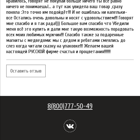
нравилось, говорят не покупай больше ничего ты всё равно
ничего не понимаешь!... а тут как увидела ваш товар ,сразу
поняла :Это точно им подойдёт!!! И не ошиблась ни капельки-
все Остались очень довольны и носят с удовольствием!!! Говорят
мне спасибо и я так рада!))) Большое вам спасибо что Убедили
меня всё это купить и дали мне такую возможность порадовать
всех моих любимых мужчин!!! Спасибо также за подаренные
магниты с медведями: мы с дедом и ребятами смеялись до
слез когда читали сказку на упаковке!!! Желаем вашей
настоящей РУССКОЙ фирме счастья и процветания!!!!!!!
Оставить отзыв
8(800)777-50-49