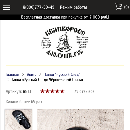
(
0
)
8(800)777-50-49
Режим работы
Бесплатная доставка при покупке от 7 000 руб.!
Главная
Авито
Тапки "Русский След"
Тапки «Русский След» Чёрно-Белый Гранит
Артикул:
881.1
79 отзывов
Купили более 65 раз