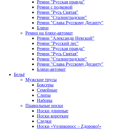
Ремни "Русская правда"
Ремни с подковой
Ремни "Русь Святая"
Ремни "Сталинградские"
Ремни "Слава Русскому Десанту"
Бляхи
Ремни на бляхе-автомат
Ремни "Александр Невский"
Ремни "Русский лес"
Ремни "Русская правда"
Ремни "Русь Святая"
Ремни "Сталинградские"
Ремни "Слава Русскому Десанту"
Бляхи-автомат
Бельё
Мужские трусы
Боксеры
Семейные
Слипы
Наборы
Правильные носки
Носки длинные
Носки короткие
Следки
Носки «Vеликоросс – Zдорово!»