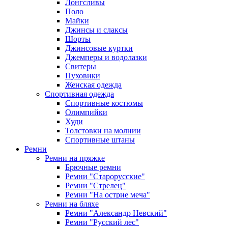
Лонгсливы
Поло
Майки
Джинсы и слаксы
Шорты
Джинсовые куртки
Джемперы и водолазки
Свитеры
Пуховики
Женская одежда
Спортивная одежда
Спортивные костюмы
Олимпийки
Худи
Толстовки на молнии
Спортивные штаны
Ремни
Ремни на пряжке
Брючные ремни
Ремни "Старорусские"
Ремни "Стрелец"
Ремни "На острие меча"
Ремни на бляхе
Ремни "Александр Невский"
Ремни "Русский лес"