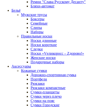
Ремни "Слава Русскому Десанту"
Бляхи-автомат
Бельё
Мужские трусы
Боксеры
Семейные
Слипы
Наборы
Правильные носки
Носки длинные
Носки короткие
Следки
Носки «Vеликоросс – Zдорово!»
Женские носки
Подарочные наборы
Аксессуары
Кожаные сумки
Дорожно-спортивная сумка
Портфели
Рюкзаки
Рюкзаки компактные
Сумки-планшеты
Сумки через плечо
Сумки на пояс
Сумки Городские