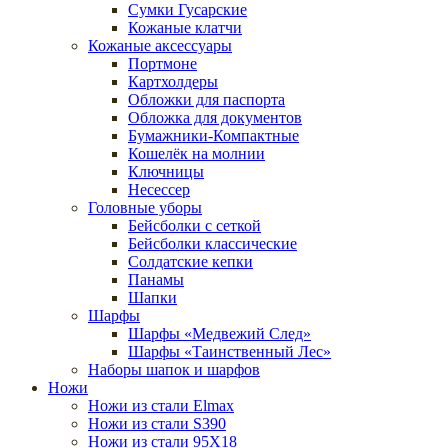
Сумки Гусарские
Кожаные клатчи
Кожаные аксессуары
Портмоне
Картхолдеры
Обложки для паспорта
Обложка для документов
Бумажники-Компактные
Кошелёк на молнии
Ключницы
Несессер
Головные уборы
Бейсболки с сеткой
Бейсболки классические
Солдатские кепки
Панамы
Шапки
Шарфы
Шарфы «Медвежий След»
Шарфы «Таинственный Лес»
Наборы шапок и шарфов
Ножи
Ножи из стали Elmax
Ножи из стали S390
Ножи из стали 95X18