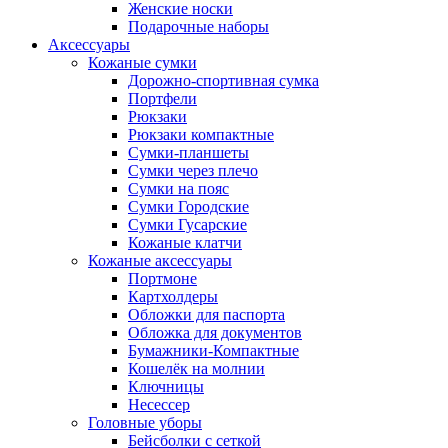
Женские носки
Подарочные наборы
Аксессуары
Кожаные сумки
Дорожно-спортивная сумка
Портфели
Рюкзаки
Рюкзаки компактные
Сумки-планшеты
Сумки через плечо
Сумки на пояс
Сумки Городские
Сумки Гусарские
Кожаные клатчи
Кожаные аксессуары
Портмоне
Картхолдеры
Обложки для паспорта
Обложка для документов
Бумажники-Компактные
Кошелёк на молнии
Ключницы
Несессер
Головные уборы
Бейсболки с сеткой