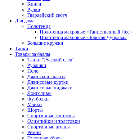
Книги
Ручки
Гвардейский скотч
Для дома
Полотенца
Полотенца махровые «Таинственный Лес»
Полотенца махровые «Золотая Дубрава»
Большие кружки
Тапки
Товары за баллы
Тапки "Русский след"
Рубашки
Поло
Джинсы и слаксы
Джинсовые куртки
Джинсовые пиджаки
Лонгсливы
Футболки
Майки
Шорты
Спортивные костюмы
Олимпийки и толстовки
Спортивные штаны
Ремни
Головные уборы