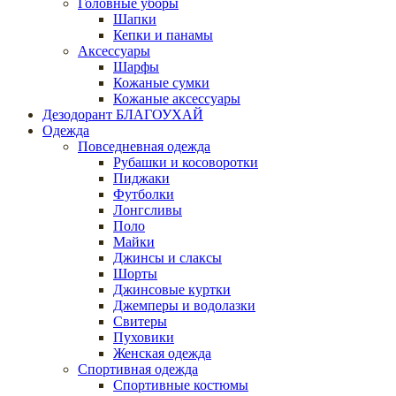
Головные уборы
Шапки
Кепки и панамы
Аксессуары
Шарфы
Кожаные сумки
Кожаные аксессуары
Дезодорант БЛАГОУХАЙ
Одежда
Повседневная одежда
Рубашки и косоворотки
Пиджаки
Футболки
Лонгсливы
Поло
Майки
Джинсы и слаксы
Шорты
Джинсовые куртки
Джемперы и водолазки
Свитеры
Пуховики
Женская одежда
Спортивная одежда
Спортивные костюмы