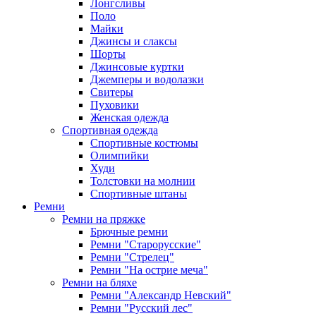
Лонгсливы
Поло
Майки
Джинсы и слаксы
Шорты
Джинсовые куртки
Джемперы и водолазки
Свитеры
Пуховики
Женская одежда
Спортивная одежда
Спортивные костюмы
Олимпийки
Худи
Толстовки на молнии
Спортивные штаны
Ремни
Ремни на пряжке
Брючные ремни
Ремни "Старорусские"
Ремни "Стрелец"
Ремни "На острие меча"
Ремни на бляхе
Ремни "Александр Невский"
Ремни "Русский лес"