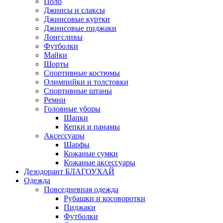
Поло
Джинсы и слаксы
Джинсовые куртки
Джинсовые пиджаки
Лонгсливы
Футболки
Майки
Шорты
Спортивные костюмы
Олимпийки и толстовки
Спортивные штаны
Ремни
Головные уборы
Шапки
Кепки и панамы
Аксессуары
Шарфы
Кожаные сумки
Кожаные аксессуары
Дезодорант БЛАГОУХАЙ
Одежда
Повседневная одежда
Рубашки и косоворотки
Пиджаки
Футболки