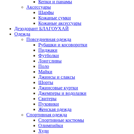
Кепки и панамы
Аксессуары
Шарфы
Кожаные сумки
Кожаные аксессуары
Дезодорант БЛАГОУХАЙ
Одежда
Повседневная одежда
Рубашки и косоворотки
Пиджаки
Футболки
Лонгсливы
Поло
Майки
Джинсы и слаксы
Шорты
Джинсовые куртки
Джемперы и водолазки
Свитеры
Пуховики
Женская одежда
Спортивная одежда
Спортивные костюмы
Олимпийки
Худи