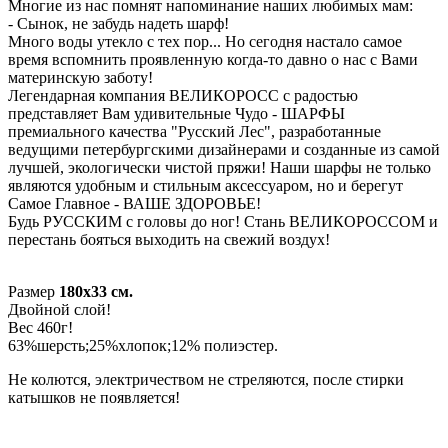
Многие из нас помнят напоминание наших любимых мам:
- Сынок, не забудь надеть шарф!
Много воды утекло с тех пор... Но сегодня настало самое
время вспомнить проявленную когда-то давно о нас с Вами
материнскую заботу!
Легендарная компания ВЕЛИКОРОСС с радостью
представляет Вам удивительные Чудо - ШАРФЫ
премиального качества "Русский Лес", разработанные
ведущими петербургскими дизайнерами и созданные из самой
лучшей, экологически чистой пряжи! Наши шарфы не только
являются удобным и стильным аксессуаром, но и берегут
Самое Главное - ВАШЕ ЗДОРОВЬЕ!
Будь РУССКИМ с головы до ног! Стань ВЕЛИКОРОССОМ и
перестань бояться выходить на свежий воздух!
Размер
180х33 см.
Двойной слой!
Вес 460г!
63%шерсть;25%хлопок;12% полиэстер.
Не колются, электричеством не стреляются, после стирки
катышков не появляется!