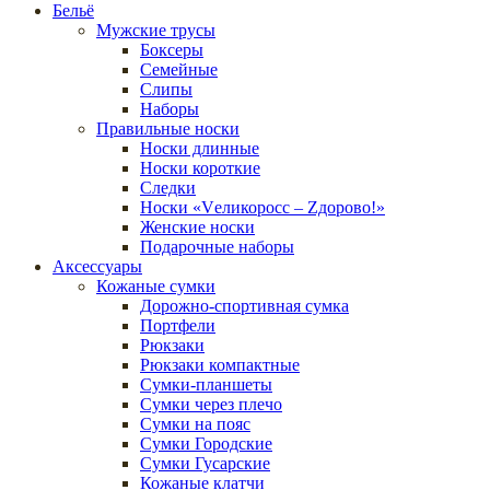
Бельё
Мужские трусы
Боксеры
Семейные
Слипы
Наборы
Правильные носки
Носки длинные
Носки короткие
Следки
Носки «Vеликоросс – Zдорово!»
Женские носки
Подарочные наборы
Аксессуары
Кожаные сумки
Дорожно-спортивная сумка
Портфели
Рюкзаки
Рюкзаки компактные
Сумки-планшеты
Сумки через плечо
Сумки на пояс
Сумки Городские
Сумки Гусарские
Кожаные клатчи