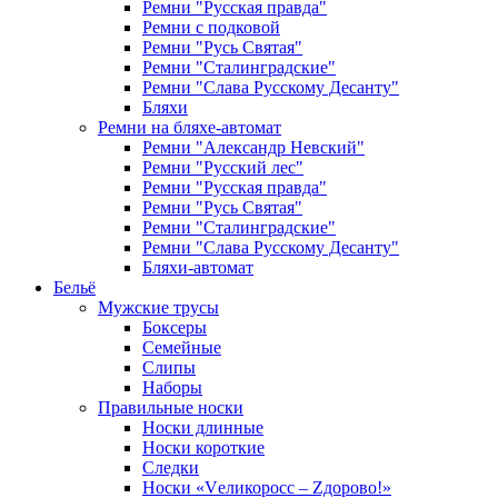
Ремни "Русская правда"
Ремни с подковой
Ремни "Русь Святая"
Ремни "Сталинградские"
Ремни "Слава Русскому Десанту"
Бляхи
Ремни на бляхе-автомат
Ремни "Александр Невский"
Ремни "Русский лес"
Ремни "Русская правда"
Ремни "Русь Святая"
Ремни "Сталинградские"
Ремни "Слава Русскому Десанту"
Бляхи-автомат
Бельё
Мужские трусы
Боксеры
Семейные
Слипы
Наборы
Правильные носки
Носки длинные
Носки короткие
Следки
Носки «Vеликоросс – Zдорово!»