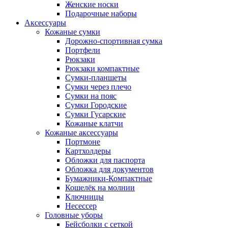
Женские носки
Подарочные наборы
Аксессуары
Кожаные сумки
Дорожно-спортивная сумка
Портфели
Рюкзаки
Рюкзаки компактные
Сумки-планшеты
Сумки через плечо
Сумки на пояс
Сумки Городские
Сумки Гусарские
Кожаные клатчи
Кожаные аксессуары
Портмоне
Картхолдеры
Обложки для паспорта
Обложка для документов
Бумажники-Компактные
Кошелёк на молнии
Ключницы
Несессер
Головные уборы
Бейсболки с сеткой