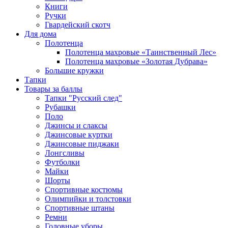
Книги
Ручки
Гвардейский скотч
Для дома
Полотенца
Полотенца махровые «Таинственный Лес»
Полотенца махровые «Золотая Дубрава»
Большие кружки
Тапки
Товары за баллы
Тапки "Русский след"
Рубашки
Поло
Джинсы и слаксы
Джинсовые куртки
Джинсовые пиджаки
Лонгсливы
Футболки
Майки
Шорты
Спортивные костюмы
Олимпийки и толстовки
Спортивные штаны
Ремни
Головные уборы