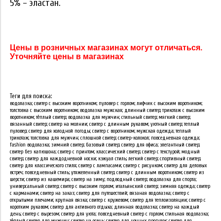
5% – эластан.
Цены в розничных магазинах могут отличаться.
Уточняйте цены в магазинах
Теги для поиска:
водолазка; свитер с высоким воротником; пуловер с горлом; лифчик с высоким воротником;
толстовка с высоким воротником; водолазка мужская; длинный свитер; трикотаж с высоким
воротником; тёплый свитер; водолазка для мужчин; стильный свитер; мягкий свитер;
вязанный свитер; свитер на молнии; свитер с длинным рукавом; уютный свитер; теплый
пуловер; свитер для холодной погоды; свитер с воротником; мужская одежда; теплый
трикотаж; толстовка для мужчин; сплошной свитер; свитер-колокол; повседневная одежда;
fashion водолазка; зимний свитер; базовый свитер; свитер для офиса; элегантный свитер;
свитер без капюшона; свитер с принтом; классический свитер; свитер с текстурой; модный
свитер; свитер для каждодневной носки; кэжуал стиль; легкий свитер; спортивный свитер;
свитер для классического стиля; свитер с лампасами; свитер с рисунком; свитер для деловых
встреч; повседневный стиль; утяжеленный свитер; свитер с длинным воротником; свитер из
шерсти; свитер из кашемира; свитер на зиму; подводный свитер; водолазка для спорта;
универсальный свитер; свитер с высоким горлом; итальянский свитер; зимняя одежда; свитер
с карманами; свитер на заказ; свитер для путешествий; вязаная водолазка; свитер с
открытыми плечами; крупная вязка; свитер с кружевом; свитер для теплоизоляции; свитер с
коротким рукавом; свитер для активного отдыха; длинная водолазка; свитер на каждый
день; свитер с вырезом; свитер для уюта; повседневный свитер с горлом; стильная водолазка;
тёплый свитер для мужчин; свитер на осень; свитер для ночных прогулок; свитер для