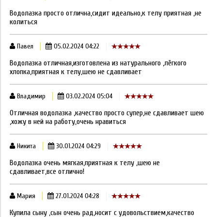
Водолазка просто отлична,сидит идеально,к телу приятная ,не
колиться
Павел
05.02.2024 04:22
Водолазка отличная,изготовлена из натурального ,лёгкого
хлопка,приятная к телу,шею не сдавливает
Владимир
03.02.2024 05:04
Отличная водолазка ,качество просто супер,не сдавливает шею
,хожу в ней на работу,очень нравиться
Никита
30.01.2024 04:29
Водолазка очень мягкая,приятная к телу ,шею не
сдавливает,все отлично!
Мария
27.01.2024 04:28
Купила сыну ,сын очень рад,носит с удовольствием,качество