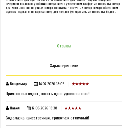
вечеринки; предельно удобный свитер; свитер с утяжелением; комфортная водолазка; свитер
для использования на улице; свитер с составами; практичный свитер; свитер с облеганием;
мужская водолазка из шерсти; свитер для поездок; функциональная водолазка; бадлон.
Отзывы
Характеристики
Владимир
14.07.2026 18:05
Приятно выглядит, носить одно удовольствие!
Павел
17.06.2026 18:38
Водолазка качественная, трикотаж отличный!