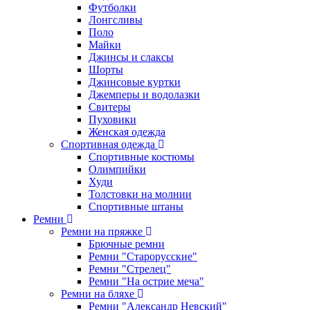
Футболки
Лонгсливы
Поло
Майки
Джинсы и слаксы
Шорты
Джинсовые куртки
Джемперы и водолазки
Свитеры
Пуховики
Женская одежда
Спортивная одежда
Спортивные костюмы
Олимпийки
Худи
Толстовки на молнии
Спортивные штаны
Ремни
Ремни на пряжке
Брючные ремни
Ремни "Старорусские"
Ремни "Стрелец"
Ремни "На острие меча"
Ремни на бляхе
Ремни "Александр Невский"