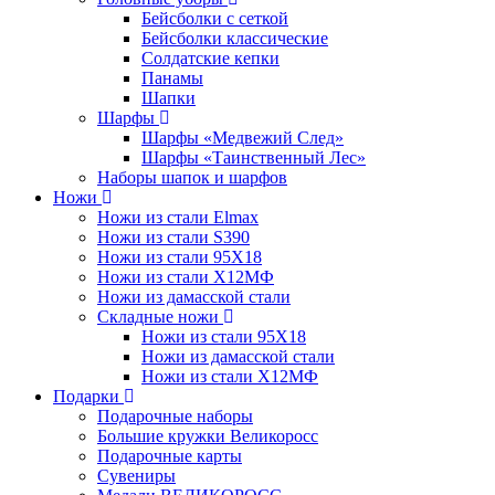
Бейсболки с сеткой
Бейсболки классические
Солдатские кепки
Панамы
Шапки
Шарфы
Шарфы «Медвежий След»
Шарфы «Таинственный Лес»
Наборы шапок и шарфов
Ножи
Ножи из стали Elmax
Ножи из стали S390
Ножи из стали 95X18
Ножи из стали Х12МФ
Ножи из дамасской стали
Складные ножи
Ножи из стали 95X18
Ножи из дамасской стали
Ножи из стали Х12МФ
Подарки
Подарочные наборы
Большие кружки Великоросс
Подарочные карты
Сувениры