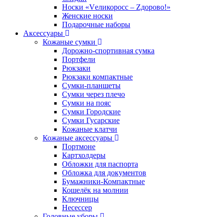
Носки «Vеликоросс – Zдорово!»
Женские носки
Подарочные наборы
Аксессуары
Кожаные сумки
Дорожно-спортивная сумка
Портфели
Рюкзаки
Рюкзаки компактные
Сумки-планшеты
Сумки через плечо
Сумки на пояс
Сумки Городские
Сумки Гусарские
Кожаные клатчи
Кожаные аксессуары
Портмоне
Картхолдеры
Обложки для паспорта
Обложка для документов
Бумажники-Компактные
Кошелёк на молнии
Ключницы
Несессер
Головные уборы