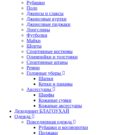
Рубашки
Поло
Джинсы и слаксы
Джинсовые куртки
Джинсовые пиджаки
Лонгсливы
Футболки
Майки
Шорты
Спортивные костюмы
Олимпийки и толстовки
Спортивные штаны
Ремни
Головные уборы
Шапки
Кепки и панамы
Аксессуары
Шарфы
Кожаные сумки
Кожаные аксессуары
Дезодорант БЛАГОУХАЙ
Одежда
Повседневная одежда
Рубашки и косоворотки
Пиджаки