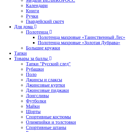
Медали ВЕЛИКОРОСС
Календари
Книги
Ручки
Гвардейский скотч
Для дома
Полотенца
Полотенца махровые «Таинственный Лес»
Полотенца махровые «Золотая Дубрава»
Большие кружки
Тапки
Товары за баллы
Тапки "Русский след"
Рубашки
Поло
Джинсы и слаксы
Джинсовые куртки
Джинсовые пиджаки
Лонгсливы
Футболки
Майки
Шорты
Спортивные костюмы
Олимпийки и толстовки
Спортивные штаны