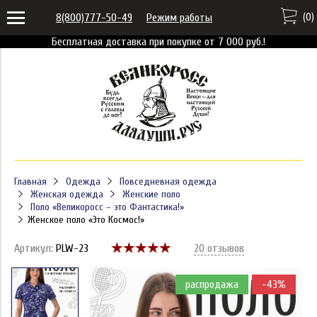
(
0
)
8(800)777-50-49
Режим работы
Бесплатная доставка при покупке от 7 000 руб.!
Главная
Одежда
Повседневная одежда
Женская одежда
Женские поло
Поло «Великоросс – это Фантастика!»
Женское поло «Это Космос!»
Артикул:
PLW-23
20 отзывов
распродажа
-43%