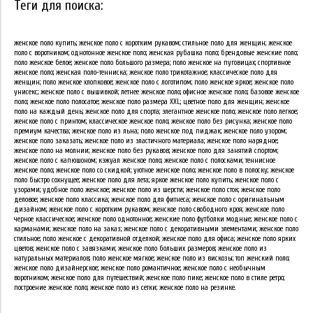
Теги для поиска:
женское поло купить; женское поло с коротким рукавом; стильное поло для женщин; женское
поло с воротником; однотонное женское поло; женская рубашка поло; брендовые женские поло;
поло женское белое; женское поло большого размера; поло женское на пуговицах; спортивное
женское поло; женская поло-тенниска; женское поло трикотажное; классическое поло для
женщин; поло женское хлопковое; женское поло с логотипом; поло женское яркое; женское поло
унисекс; женское поло с вышивкой; летнее женское поло; офисное женское поло; базовое женское
поло; женское поло полосатое; женское поло размера XXL; цветное поло для женщин; женское
поло на каждый день; женское поло для спорта; элегантное женское поло; женское поло легкое;
женское поло с принтом; классическое женское поло; женское поло без рисунка; женское поло
премиум качества; женское поло из льна; поло женское под пиджак; женское поло узором;
женское поло заказать; женское поло из эластичного материала; женское поло нарядное;
женское поло на молнии; женское поло без рукавов; женское поло для занятий спортом;
женское поло с капюшоном; кэжуал женское поло; женское поло с полосками; теннисное
женское поло; женское поло со скидкой; уютное женское поло; женское поло в полоску; женское
поло быстро сохнущее; женское поло для лета; яркое женское поло купить; женское поло с
узорами; удобное поло женское; женское поло из шерсти; женское поло сток; женское поло
деловое; женское поло классика; женское поло для фитнеса; женское поло с оригинальным
дизайном; женское поло с коротким рукавом; женское поло свободного кроя; женское поло
черное классическое; женское поло однотонное; женские поло футболки модные; женское поло с
карманами; женское поло на заказ; женское поло с декоративными элементами; женское поло
стильное; поло женское с декоративной отделкой; женское поло для офиса; женское поло ярких
цветов; женское поло с завязками; женское поло больших размеров; женское поло из
натуральных материалов; поло женское мягкое; женское поло из вискозы; топ женский поло;
женское поло дизайнерское; женское поло романтичное; женское поло с необычным
воротником; женское поло для путешествий; женское поло пике; женское поло в стиле ретро;
построение женское поло; женское поло из сетки; женское поло на резинке.