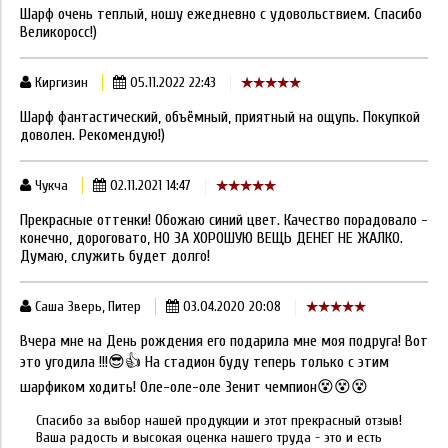
Шарф очень теплый, ношу ежедневно с удовольствием. Спасибо
Великоросс!)
Киргизин
05.11.2022 22:43
Шарф фантастический, объёмный, приятный на ощупь. Покупкой
доволен. Рекомендую!)
Чукча
02.11.2021 14:47
Прекрасные оттенки! Обожаю синий цвет. Качество порадовало -
конечно, дороговато, НО ЗА ХОРОШУЮ ВЕЩЬ ДЕНЕГ НЕ ЖАЛКО.
Думаю, служить будет долго!
Саша Зверь, Питер
03.04.2020 20:08
Вчера мне на День рождения его подарила мне моя подруга! Вот
это угодила !!!😎👍 На стадион буду теперь только с этим
шарфиком ходить! Оле-оле-оле Зенит чемпион😵😵😵
Спасибо за выбор нашей продукции и этот прекрасный отзыв!
Ваша радость и высокая оценка нашего труда - это и есть