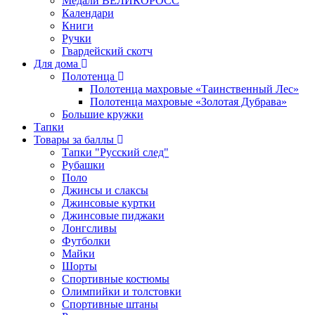
Медали ВЕЛИКОРОСС
Календари
Книги
Ручки
Гвардейский скотч
Для дома
Полотенца
Полотенца махровые «Таинственный Лес»
Полотенца махровые «Золотая Дубрава»
Большие кружки
Тапки
Товары за баллы
Тапки "Русский след"
Рубашки
Поло
Джинсы и слаксы
Джинсовые куртки
Джинсовые пиджаки
Лонгсливы
Футболки
Майки
Шорты
Спортивные костюмы
Олимпийки и толстовки
Спортивные штаны