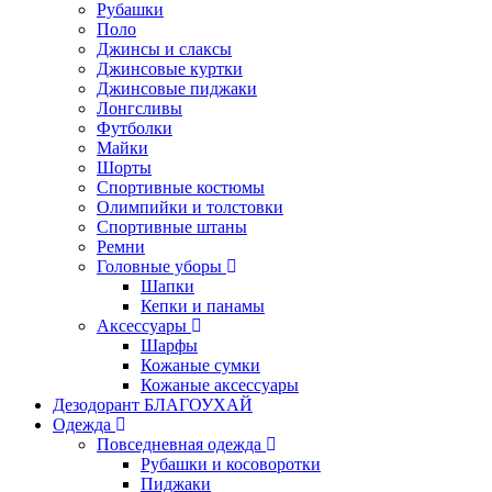
Рубашки
Поло
Джинсы и слаксы
Джинсовые куртки
Джинсовые пиджаки
Лонгсливы
Футболки
Майки
Шорты
Спортивные костюмы
Олимпийки и толстовки
Спортивные штаны
Ремни
Головные уборы
Шапки
Кепки и панамы
Аксессуары
Шарфы
Кожаные сумки
Кожаные аксессуары
Дезодорант БЛАГОУХАЙ
Одежда
Повседневная одежда
Рубашки и косоворотки
Пиджаки