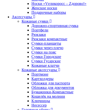
Носки «Vеликоросс – Zдорово!»
Женские носки
Подарочные наборы
Аксессуары
Кожаные сумки
Дорожно-спортивная сумка
Портфели
Рюкзаки
Рюкзаки компактные
Сумки-планшеты
Сумки через плечо
Сумки на пояс
Сумки Городские
Сумки Гусарские
Кожаные клатчи
Кожаные аксессуары
Портмоне
Картхолдеры
Обложки для паспорта
Обложка для документов
Бумажники-Компактные
Кошелёк на молнии
Ключницы
Несессер
Головные уборы