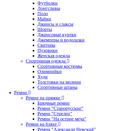
Футболки
Лонгсливы
Поло
Майки
Джинсы и слаксы
Шорты
Джинсовые куртки
Джемперы и водолазки
Свитеры
Пуховики
Женская одежда
Спортивная одежда
Спортивные костюмы
Олимпийки
Худи
Толстовки на молнии
Спортивные штаны
Ремни
Ремни на пряжке
Брючные ремни
Ремни "Старорусские"
Ремни "Стрелец"
Ремни "На острие меча"
Ремни на бляхе
Ремни "Александр Невский"