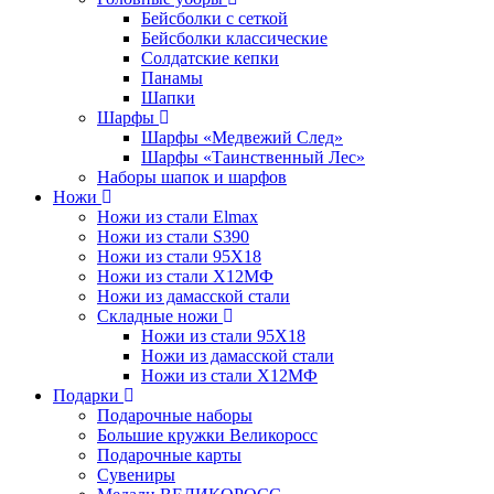
Бейсболки с сеткой
Бейсболки классические
Солдатские кепки
Панамы
Шапки
Шарфы
Шарфы «Медвежий След»
Шарфы «Таинственный Лес»
Наборы шапок и шарфов
Ножи
Ножи из стали Elmax
Ножи из стали S390
Ножи из стали 95X18
Ножи из стали Х12МФ
Ножи из дамасской стали
Складные ножи
Ножи из стали 95X18
Ножи из дамасской стали
Ножи из стали Х12МФ
Подарки
Подарочные наборы
Большие кружки Великоросс
Подарочные карты
Сувениры