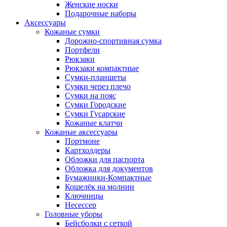
Женские носки
Подарочные наборы
Аксессуары
Кожаные сумки
Дорожно-спортивная сумка
Портфели
Рюкзаки
Рюкзаки компактные
Сумки-планшеты
Сумки через плечо
Сумки на пояс
Сумки Городские
Сумки Гусарские
Кожаные клатчи
Кожаные аксессуары
Портмоне
Картхолдеры
Обложки для паспорта
Обложка для документов
Бумажники-Компактные
Кошелёк на молнии
Ключницы
Несессер
Головные уборы
Бейсболки с сеткой