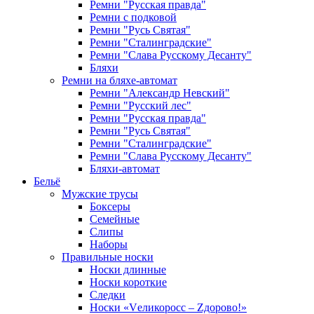
Ремни "Русская правда"
Ремни с подковой
Ремни "Русь Святая"
Ремни "Сталинградские"
Ремни "Слава Русскому Десанту"
Бляхи
Ремни на бляхе-автомат
Ремни "Александр Невский"
Ремни "Русский лес"
Ремни "Русская правда"
Ремни "Русь Святая"
Ремни "Сталинградские"
Ремни "Слава Русскому Десанту"
Бляхи-автомат
Бельё
Мужские трусы
Боксеры
Семейные
Слипы
Наборы
Правильные носки
Носки длинные
Носки короткие
Следки
Носки «Vеликоросс – Zдорово!»