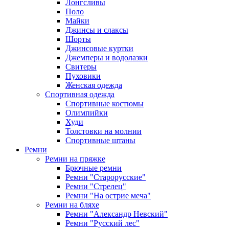
Лонгсливы
Поло
Майки
Джинсы и слаксы
Шорты
Джинсовые куртки
Джемперы и водолазки
Свитеры
Пуховики
Женская одежда
Спортивная одежда
Спортивные костюмы
Олимпийки
Худи
Толстовки на молнии
Спортивные штаны
Ремни
Ремни на пряжке
Брючные ремни
Ремни "Старорусские"
Ремни "Стрелец"
Ремни "На острие меча"
Ремни на бляхе
Ремни "Александр Невский"
Ремни "Русский лес"