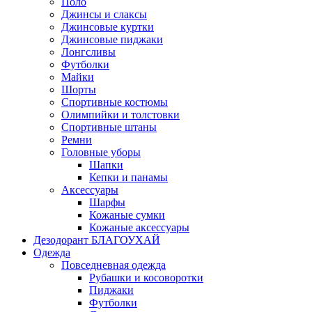
Поло
Джинсы и слаксы
Джинсовые куртки
Джинсовые пиджаки
Лонгсливы
Футболки
Майки
Шорты
Спортивные костюмы
Олимпийки и толстовки
Спортивные штаны
Ремни
Головные уборы
Шапки
Кепки и панамы
Аксессуары
Шарфы
Кожаные сумки
Кожаные аксессуары
Дезодорант БЛАГОУХАЙ
Одежда
Повседневная одежда
Рубашки и косоворотки
Пиджаки
Футболки