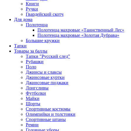
Книги
Ручки
Гвардейский скотч
Для дома
Полотенца
Полотенца махровые «Таинственный Лес»
Полотенца махровые «Золотая Дубрава»
Большие кружки
Тапки
Товары за баллы
Тапки "Русский след"
Рубашки
Поло
Джинсы и слаксы
Джинсовые куртки
Джинсовые пиджаки
Лонгсливы
Футболки
Майки
Шорты
Спортивные костюмы
Олимпийки и толстовки
Спортивные штаны
Ремни
Головные уборы